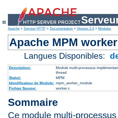
Serveu
Apache
>
Serveur HTTP
>
Documentation
>
Version 2.4
>
Modules
Apache MPM worker
Langues Disponibles:
d
Description:
Module multi-processus implémentant
thread
Statut:
MPM
Identificateur de Module:
mpm_worker_module
Fichier Source:
worker.c
Sommaire
Ce module multi-processu