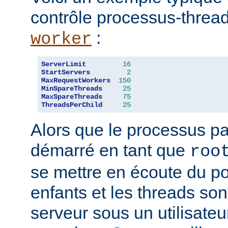
contrôle processus-threa
:
worker
ServerLimit
16
StartServers
2
MaxRequestWorkers
150
MinSpareThreads
25
MaxSpareThreads
75
ThreadsPerChild
25
Alors que le processus pa
démarré en tant que
roo
se mettre en écoute du po
enfants et les threads son
serveur sous un utilisateu