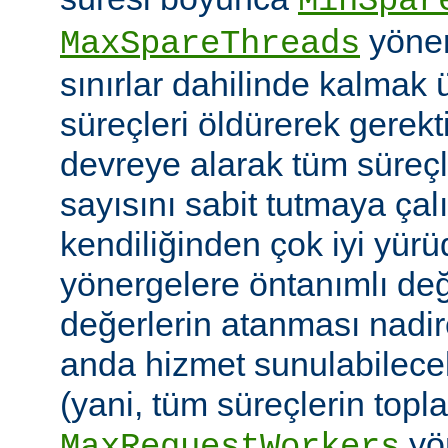
MinSpar
yönerg
MaxSpareThreads
sınırlar dahilinde kalmak 
süreçleri öldürerek gerekt
devreye alarak tüm süreçl
sayısını sabit tutmaya çalı
kendiliğinden çok iyi yü
yönergelere öntanımlı değ
değerlerin atanması nadire
anda hizmet sunulabilecek
(yani, tüm süreçlerin topl
yön
MaxRequestWorkers