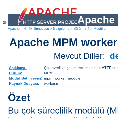
Apache 
Apache
>
HTTP Sunucusu
>
Belgeleme
>
Sürüm 2.4
>
Modüller
Apache MPM worker
Mevcut Diller:
d
Açıklama:
Çok evreli ve çok süreçli melez bir HTTP sun
Durum:
MPM
Modül Betimleyici:
mpm_worker_module
Kaynak Dosyası:
worker.c
Özet
Bu çok süreçlilik modülü (