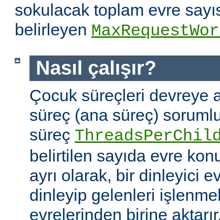
sokulacak toplam evre sayıs
belirleyen
MaxRequestWor
Nasıl çalışır?
Çocuk süreçleri devreye a
süreç (ana süreç) soruml
süreç
ThreadsPerChil
belirtilen sayıda evre kon
ayrı olarak, bir dinleyici e
dinleyip gelenleri işlenm
evrelerinden birine aktarır