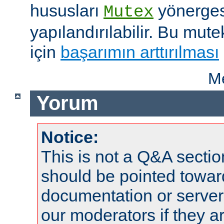
hususları
yönergesi
Mutex
yapılandırılabilir. Bu mut
için
başarımın arttırılması
Me
Yorum
Notice:
This is not a Q&A sect
should be pointed towar
documentation or serve
our moderators if they a