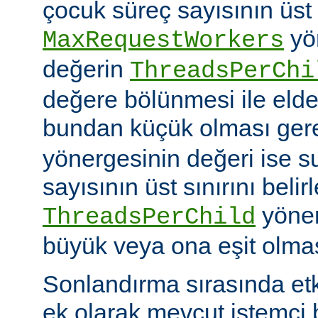
çocuk süreç sayısının üst 
yö
MaxRequestWorkers
değerin
ThreadsPerChi
değere bölünmesi ile elde
bundan küçük olması gere
yönergesinin değeri ise s
sayısının üst sınırını belir
yöner
ThreadsPerChild
büyük veya ona eşit olmas
Sonlandırma sırasında et
ek olarak mevcut istemci b