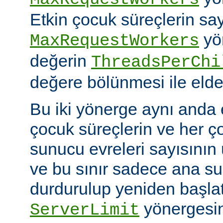
Etkin çocuk süreçlerin say
yö
MaxRequestWorkers
değerin
ThreadsPerChi
değere bölünmesi ile elde 
Bu iki yönerge aynı anda 
çocuk süreçlerin ve her ç
sunucu evreleri sayısının ü
ve bu sınır sadece ana 
durdurulup yeniden başlatıl
yönergesin
ServerLimit