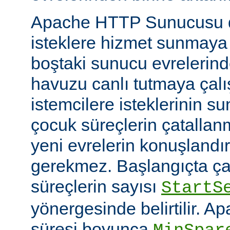
Apache HTTP Sunucusu d
isteklere hizmet sunmaya
boştaki sunucu evrelerind
havuzu canlı tutmaya çalış
istemcilere isteklerinin su
çocuk süreçlerin çatallanm
yeni evrelerin konuşlandı
gerekmez. Başlangıçta çal
süreçlerin sayısı
StartS
yönergesinde belirtilir. A
süresi boyunca