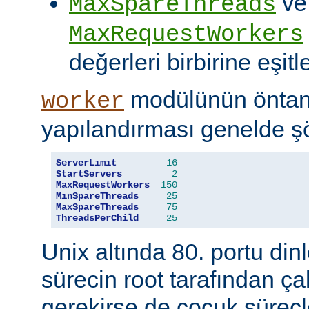
ve
MaxSpareThreads
MaxRequestWorkers
değerleri birbirine eşitle
modülünün öntanı
worker
yapılandırması genelde şö
ServerLimit
16
StartServers
2
MaxRequestWorkers
150
MinSpareThreads
25
MaxSpareThreads
75
ThreadsPerChild
25
Unix altında 80. portu din
sürecin root tarafından çal
gerekirse de çocuk süreçl