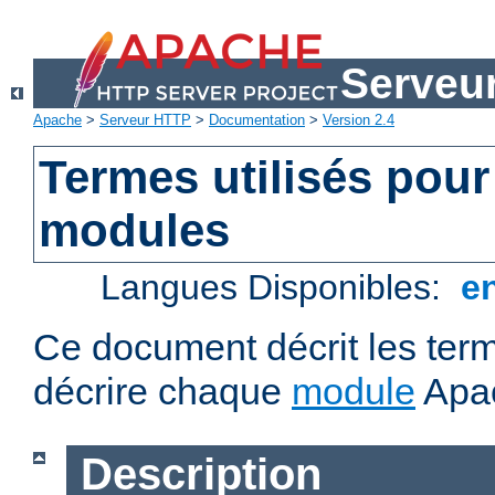
Serveu
Apache
>
Serveur HTTP
>
Documentation
>
Version 2.4
Termes utilisés pour
modules
Langues Disponibles:
e
Ce document décrit les term
décrire chaque
module
Apa
Description