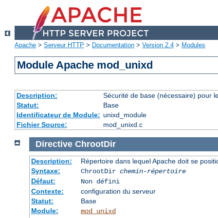
Apache
>
Serveur HTTP
>
Documentation
>
Version 2.4
>
Modules
Module Apache mod_unixd
Description:
Sécurité de base (nécessaire) pour le
Statut:
Base
Identificateur de Module:
unixd_module
Fichier Source:
mod_unixd.c
Directive
ChrootDir
Description:
Répertoire dans lequel Apache doit se posit
Syntaxe:
ChrootDir
chemin-répertoire
Défaut:
Non défini
Contexte:
configuration du serveur
Statut:
Base
Module:
mod_unixd