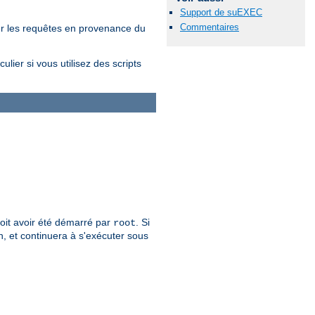
Support de suEXEC
Commentaires
er les requêtes en provenance du
lier si vous utilisez des scripts
 doit avoir été démarré par
. Si
root
n, et continuera à s'exécuter sous