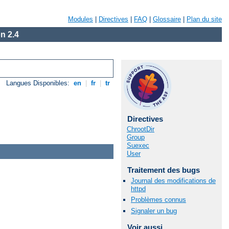
Modules
|
Directives
|
FAQ
|
Glossaire
|
Plan du site
n 2.4
Langues Disponibles:
en
|
fr
|
tr
Directives
ChrootDir
Group
Suexec
User
Traitement des bugs
Journal des modifications de
httpd
Problèmes connus
Signaler un bug
Voir aussi