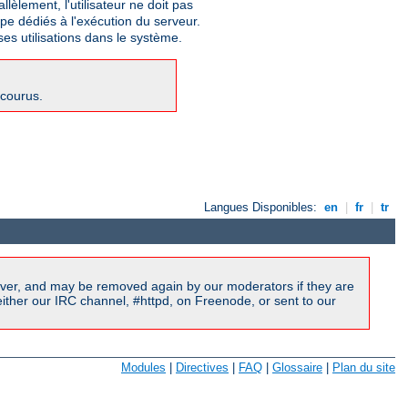
lèlement, l'utilisateur ne doit pas
upe dédiés à l'exécution du serveur.
ses utilisations dans le système.
ncourus.
Langues Disponibles:
en
|
fr
|
tr
ver, and may be removed again by our moderators if they are
ither our IRC channel, #httpd, on Freenode, or sent to our
Modules
|
Directives
|
FAQ
|
Glossaire
|
Plan du site