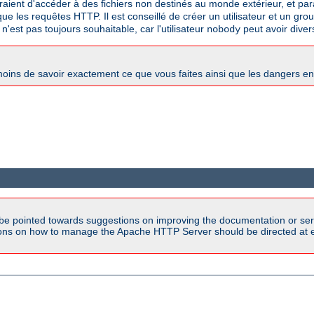
traient d'accéder à des fichiers non destinés au monde extérieur, et paral
e les requêtes HTTP. Il est conseillé de créer un utilisateur et un gro
 n'est pas toujours souhaitable, car l'utilisateur
peut avoir diver
nobody
oins de savoir exactement ce que vous faites ainsi que les dangers e
be pointed towards suggestions on improving the documentation or ser
tions on how to manage the Apache HTTP Server should be directed at e