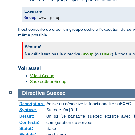
Exemple
Group
 www-group
Il est conseillé de créer un groupe dédié à l'exécution du serve
même possible.
Sécurité
Ne définissez pas la directive
(ou
) à
à m
Group
User
root
Voir aussi
VHostGroup
SuexecUserGroup
Directive
Suexec
Description:
Active ou désactive la fonctionnalité suEXEC
Syntaxe:
Suexec On|Off
Défaut:
On si le binaire suexec existe avec 
Contexte:
configuration du serveur
Statut:
Base
Module:
mod_unixd