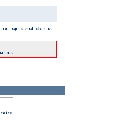
t pas toujours souhaitable ou
ncourus.
traire