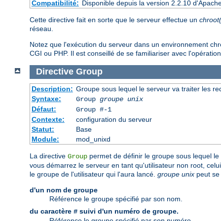
Compatibilité:
Disponible depuis la version 2.2.10 d'Apach
Cette directive fait en sorte que le serveur effectue un
chroot
réseau.
Notez que l'exécution du serveur dans un environnement chroot 
CGI ou PHP. Il est conseillé de se familiariser avec l'opération
Directive
Group
Description:
Groupe sous lequel le serveur va traiter les r
Syntaxe:
Group
groupe unix
Défaut:
Group #-1
Contexte:
configuration du serveur
Statut:
Base
Module:
mod_unixd
La directive
permet de définir le groupe sous lequel le s
Group
vous démarrez le serveur en tant qu'utilisateur non root, cel
le groupe de l'utilisateur qui l'aura lancé.
groupe unix
peut se 
d'un nom de groupe
Référence le groupe spécifié par son nom.
du caractère
suivi d'un numéro de groupe.
#
Référence le groupe spécifié par son numéro.