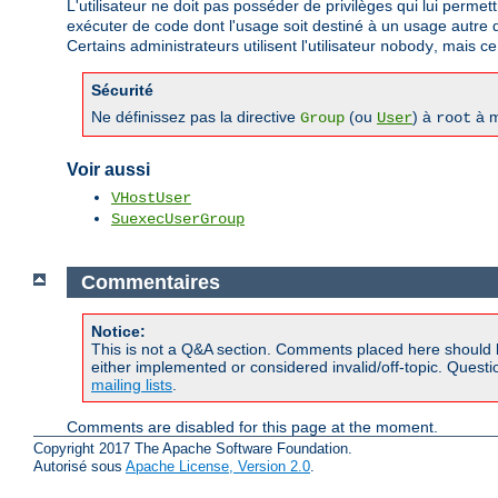
L'utilisateur ne doit pas posséder de privilèges qui lui permet
exécuter de code dont l'usage soit destiné à un usage autre qu
Certains administrateurs utilisent l'utilisateur
, mais ce
nobody
Sécurité
Ne définissez pas la directive
(ou
) à
à m
Group
User
root
Voir aussi
VHostUser
SuexecUserGroup
Commentaires
Notice:
This is not a Q&A section. Comments placed here should 
either implemented or considered invalid/off-topic. Ques
mailing lists
.
Comments are disabled for this page at the moment.
Copyright 2017 The Apache Software Foundation.
Autorisé sous
Apache License, Version 2.0
.