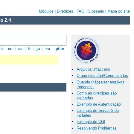
Módulos
|
Diretrizes
|
FAQ
|
Glossário
|
Mapa do site
o 2.4
eis:
en
|
es
|
fr
|
ja
|
ko
|
pt-br
Arquivos .htaccess
O que eles são/Como usá-los
Quando (não) usar arquivos
.htaccess
Como as diretrizes são
aplicadas
Exemplo de Autenticação
Exemplo de Server Side
Includes
Exemplo de CGI
Resolvendo Problemas