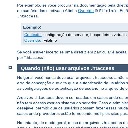
Por exemplo, se você procurar na documentação pela diretr
no sumário das diretivas.) A linha
Override
lê
. Ent
FileInfo
.
.htaccess
Exemplo:
Contexto:
configuração do servidor, hospedeiros virtuais, 
Override:
FileInfo
Se você estiver incerto se uma diretriz em particular é acei
por ".htaccess".
Quando (não) usar arquivos .htaccess
No geral, você nunca deve usar arquivos
a não s
.htaccess
erro de concepção que dita que a autenticação de usuários 
as configurações de autenticação de usuário no arquivo de co
Arquivos
devem ser usados em casos onde os prov
.htaccess
não tem acesso
root
ao sistema do servidor. Caso o administ
desejável permitir que os usuários possam fazer essas mud
casos onde provedores estão fornecendo múltiplos sites pa
No entanto, de modo geral, o uso de arquivos
dev
.htaccess