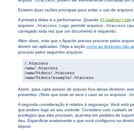
arquivo
, podem ser efetivamente colocadas em
.htaccess
Existem duas razões principais para evitar o uso de arquivo
A primeira delas é a performance. Quando
é
AllowOverride
arquivos
. Logo, permitir arquivos
caus
.htaccess
.htaccess
carregado toda vez que um documento é requerido.
Além disso, note que o Apache precisa procurar pelos arqui
devem ser aplicadas. (Veja a seção
como as diretrizes são a
procurar pelos seguintes arquivos:
/.htaccess
/www/.htaccess
/www/htdocs/.htaccess
/www/htdocs/example/.htaccess
Assim, para cada acesso de arquivo fora desse diretório, e
presentes. (Note que esse só será o caso se os arquivos
.h
A segunda consideração é relativa à segurança. Você está p
que podem fugir ao seu controle. Considere com cuidado se 
privilégios que eles precisam, acarreta em pedidos de suport
deu. Especificar exatamente o que você configurou na diretr
depois.