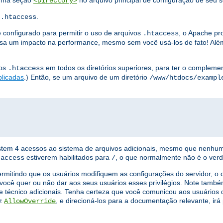
 uma seção
no arquivo principal de configuração de seu s
<Directory>
s
.
.htaccess
 configurado para permitir o uso de arquivos
, o Apache pr
.htaccess
a um impacto na performance, mesmo sem você usá-los de fato! Além
vos
em todos os diretórios superiores, para ter o complement
.htaccess
plicadas
.) Então, se um arquivo de um diretório
/www/htdocs/exampl
xistem 4 acessos ao sistema de arquivos adicionais, mesmo que nenhu
estiverem habilitados para
, o que normalmente não é o verd
taccess
/
ermitindo que os usuários modifiquem as configurações do servidor, 
você quer ou não dar aos seus usuários esses privilégios. Note tamb
e técnico adicionais. Tenha certeza que você comunicou aos usuários q
iz
, e direcioná-los para a documentação relevante, ir
AllowOverride