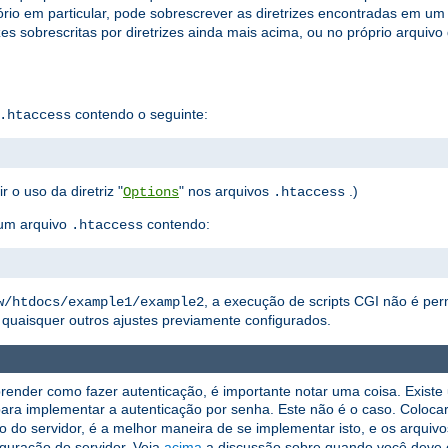
rio em particular, pode sobrescrever as diretrizes encontradas em um
zes sobrescritas por diretrizes ainda mais acima, ou no próprio arquivo
contendo o seguinte:
.htaccess
r o uso da diretriz "
" nos arquivos
.)
Options
.htaccess
um arquivo
contendo:
.htaccess
, a execução de scripts CGI não é per
w/htdocs/example1/example2
quaisquer outros ajustes previamente configurados.
render como fazer autenticação, é importante notar uma coisa. Exist
ara implementar a autenticação por senha. Este não é o caso. Coloca
ão do servidor, é a melhor maneira de se implementar isto, e os arquiv
guração do servidor. Veja
acima
a discussão sobre quando você deve 