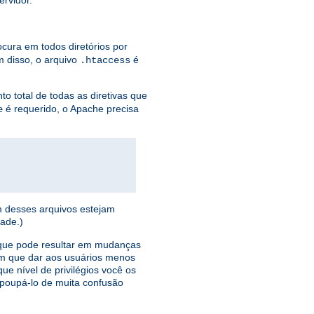
ervidor.
ocura em todos diretórios por
 disso, o arquivo
é
.htaccess
o total de todas as diretivas que
é requerido, o Apache precisa
e
m desses arquivos estejam
ade.)
o que pode resultar em mudanças
ém que dar aos usuários menos
ue nível de privilégios você os
á poupá-lo de muita confusão