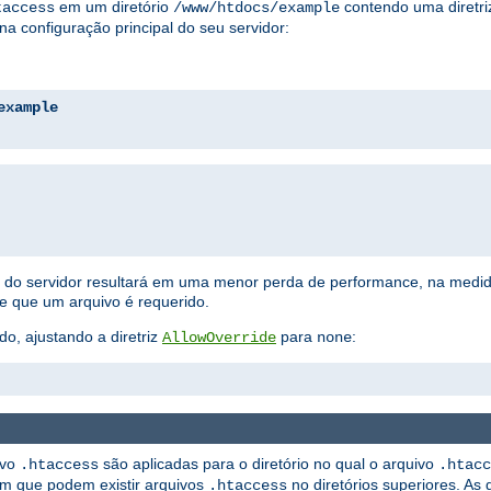
em um diretório
contendo uma diretriz
taccess
/www/htdocs/example
na configuração principal do seu servidor:
example
ão do servidor resultará em uma menor perda de performance, na medi
ue que um arquivo é requerido.
do, ajustando a diretriz
para
:
AllowOverride
none
ivo
são aplicadas para o diretório no qual o arquivo
.htaccess
.htacc
ém que podem existir arquivos
no diretórios superiores. As 
.htaccess