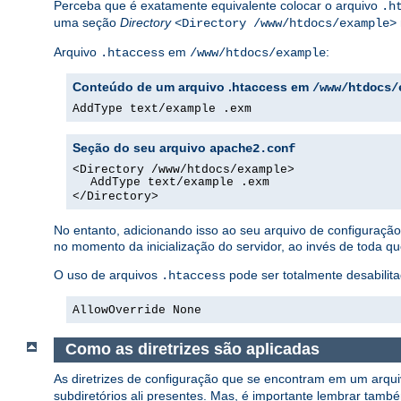
Perceba que é exatamente equivalente colocar o arquivo
.h
uma seção
Directory
<Directory /www/htdocs/example>
Arquivo
em
:
.htaccess
/www/htdocs/example
Conteúdo de um arquivo .htaccess em
/www/htdocs/
AddType text/example .exm
Seção do seu arquivo
apache2.conf
<Directory /www/htdocs/example>
AddType text/example .exm
</Directory>
No entanto, adicionando isso ao seu arquivo de configuraç
no momento da inicialização do servidor, ao invés de toda q
O uso de arquivos
pode ser totalmente desabilita
.htaccess
AllowOverride None
Como as diretrizes são aplicadas
As diretrizes de configuração que se encontram em um arqu
subdiretórios ali presentes. Mas, é importante lembrar tamb