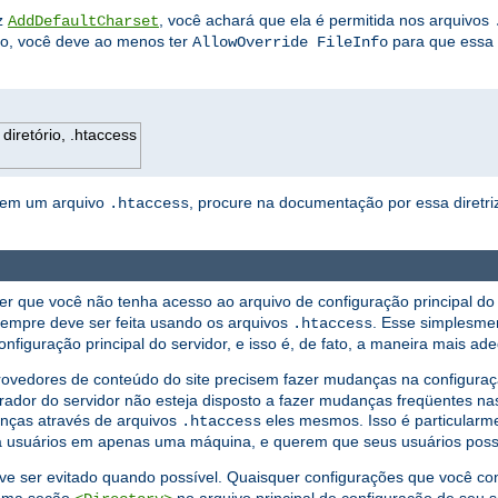
iz
, você achará que ela é permitida nos arquivos
AddDefaultCharset
ão, você deve ao menos ter
para que essa d
AllowOverride FileInfo
diretório, .htaccess
ta em um arquivo
, procure na documentação por essa diretriz
.htaccess
er que você não tenha acesso ao arquivo de configuração principal do 
sempre deve ser feita usando os arquivos
. Esse simplesme
.htaccess
nfiguração principal do servidor, e isso é, de fato, a maneira mais ad
edores de conteúdo do site precisem fazer mudanças na configuração
rador do servidor não esteja disposto a fazer mudanças freqüentes nas
anças através de arquivos
eles mesmos. Isso é particularm
.htaccess
ra usuários em apenas uma máquina, e querem que seus usuários poss
e ser evitado quando possível. Quaisquer configurações que você co