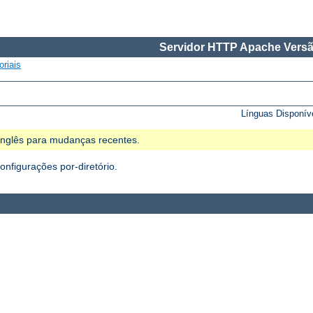
Servidor HTTP Apache Versã
oriais
Línguas Disponív
 Inglês para mudanças recentes.
figurações por-diretório.