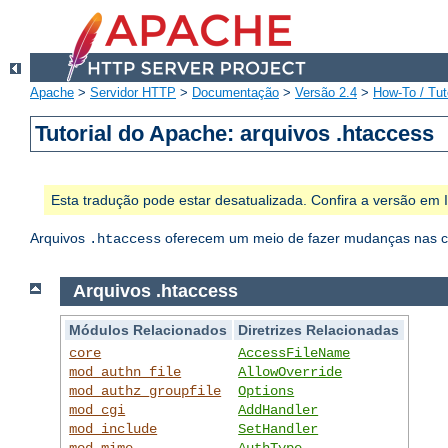
Apache
>
Servidor HTTP
>
Documentação
>
Versão 2.4
>
How-To / Tut
Tutorial do Apache: arquivos .htaccess
Esta tradução pode estar desatualizada. Confira a versão em
Arquivos
oferecem um meio de fazer mudanças nas con
.htaccess
Arquivos .htaccess
Módulos Relacionados
Diretrizes Relacionadas
core
AccessFileName
mod_authn_file
AllowOverride
mod_authz_groupfile
Options
mod_cgi
AddHandler
mod_include
SetHandler
mod_mime
AuthType