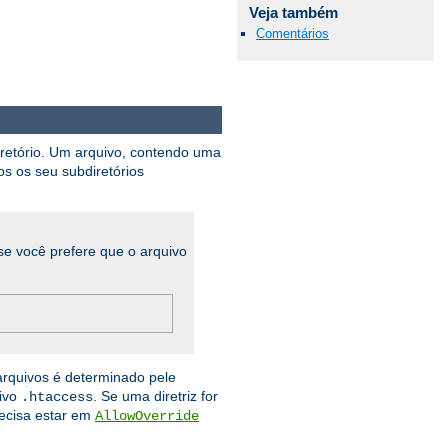
Veja também
Comentários
iretório. Um arquivo, contendo uma
os os seu subdiretórios
se você prefere que o arquivo
arquivos é determinado pele
uivo
. Se uma diretriz for
.htaccess
recisa estar em
AllowOverride