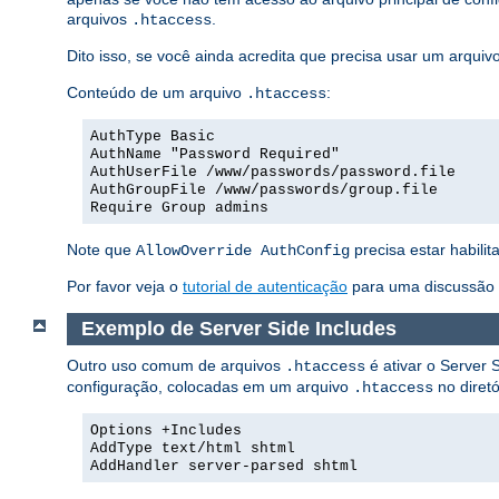
arquivos
.
.htaccess
Dito isso, se você ainda acredita que precisa usar um arquiv
Conteúdo de um arquivo
:
.htaccess
AuthType Basic
AuthName "Password Required"
AuthUserFile /www/passwords/password.file
AuthGroupFile /www/passwords/group.file
Require Group admins
Note que
precisa estar habilit
AllowOverride AuthConfig
Por favor veja o
tutorial de autenticação
para uma discussão m
Exemplo de Server Side Includes
Outro uso comum de arquivos
é ativar o Server S
.htaccess
configuração, colocadas em um arquivo
no diretó
.htaccess
Options +Includes
AddType text/html shtml
AddHandler server-parsed shtml