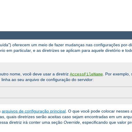
ibuída") oferecem um meio de fazer mudanças nas configurações por-d
io em particular, e as diretrizes se aplicam para aquele diretório e tod
utro nome, você deve usar a diretriz
. Por exemplo, 
AccessFileName
 linha ao seu arquivo de configuração do servidor:
s
arquivos de configuração principal
. O que você pode colocar nesses 
orias, quais diretrizes serão aceitas caso sejam encontradas em um arq
ssa diretriz irá conter uma seção
Override
, especificando que valor p