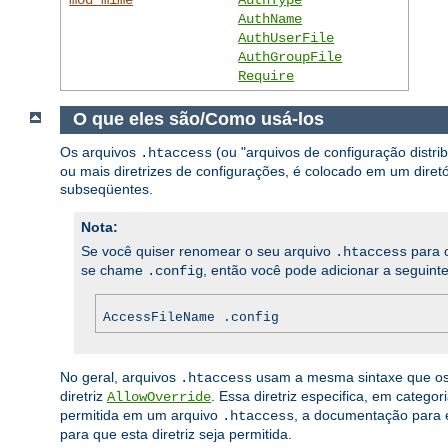
AuthName
AuthUserFile
AuthGroupFile
Require
O que eles são/Como usá-los
Os arquivos
(ou "arquivos de configuração distr
.htaccess
ou mais diretrizes de configurações, é colocado em um diretór
subseqüentes.
Nota:
Se você quiser renomear o seu arquivo
para o
.htaccess
se chame
, então você pode adicionar a seguinte
.config
AccessFileName .config
No geral, arquivos
usam a mesma sintaxe que o
.htaccess
diretriz
. Essa diretriz especifica, em categ
AllowOverride
permitida em um arquivo
, a documentação para e
.htaccess
para que esta diretriz seja permitida.