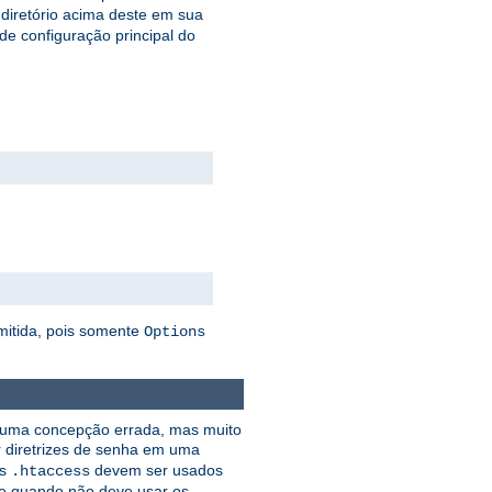
 diretório acima deste em sua
 de configuração principal do
mitida, pois somente
Options
e uma concepção errada, mas muito
r diretrizes de senha em uma
os
devem ser usados
.htaccess
e quando não deve usar os