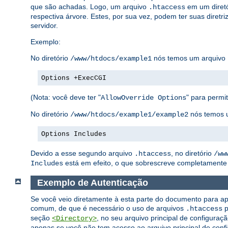
que são achadas. Logo, um arquivo
em um diretó
.htaccess
respectiva árvore. Estes, por sua vez, podem ter suas diretri
servidor.
Exemplo:
No diretório
nós temos um arquivo
/www/htdocs/example1
Options +ExecCGI
(Nota: você deve ter "
" para permiti
AllowOverride Options
No diretório
nós temos 
/www/htdocs/example1/example2
Options Includes
Devido a esse segundo arquivo
, no diretório
.htaccess
/ww
está em efeito, o que sobrescreve completamente 
Includes
Exemplo de Autenticação
Se você veio diretamente à esta parte do documento para ap
comum, de que é necessário o uso de arquivos
p
.htaccess
seção
, no seu arquivo principal de configuraç
<Directory>
apenas se você não tem acesso ao arquivo principal de confi