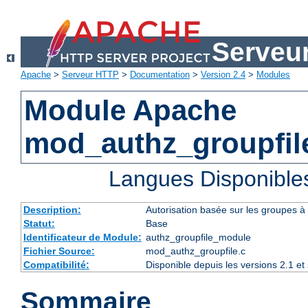
Serveu
Apache
>
Serveur HTTP
>
Documentation
>
Version 2.4
>
Modules
Module Apache
mod_authz_groupfil
Langues Disponible
Description:
Autorisation basée sur les groupes à l
Statut:
Base
Identificateur de Module:
authz_groupfile_module
Fichier Source:
mod_authz_groupfile.c
Compatibilité:
Disponible depuis les versions 2.1 e
Sommaire