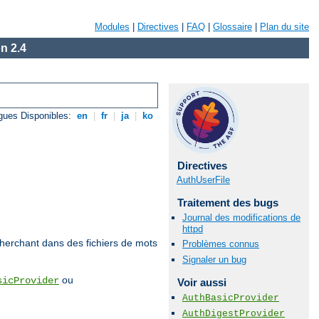
Modules
|
Directives
|
FAQ
|
Glossaire
|
Plan du site
n 2.4
gues Disponibles:
en
|
fr
|
ja
|
ko
Directives
AuthUserFile
Traitement des bugs
Journal des modifications de
httpd
echerchant dans des fichiers de mots
Problèmes connus
Signaler un bug
ou
sicProvider
Voir aussi
AuthBasicProvider
AuthDigestProvider