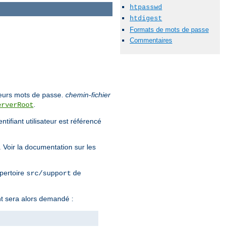
htpasswd
htdigest
Formats de mots de passe
Commentaires
e leurs mots de passe.
chemin-fichier
.
erverRoot
tifiant utilisateur est référencé
. Voir la documentation sur les
épertoire
de
src/support
nt sera alors demandé :