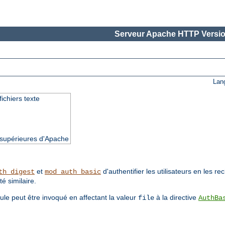
Serveur Apache HTTP Versio
Lan
fichiers texte
t supérieures d'Apache
et
d'authentifier les utilisateurs en les r
th_digest
mod_auth_basic
té similaire.
ule peut être invoqué en affectant la valeur
à la directive
file
AuthBa