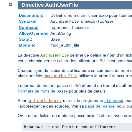
Directive
AuthUserFile
Description:
Définit le nom d'un fichier texte pour l'authe
Syntaxe:
AuthUserFile
chemin-fichier
Contexte:
répertoire, .htaccess
AllowOverride:
AuthConfig
Statut:
Base
Module:
mod_authn_file
La directive
permet de définir le nom d'un fichi
AuthUserFile
est le chemin vers le fichier des utilisateurs. S'il n'est pas ab
Chaque ligne du fichier des utilisateurs se compose du nom de l
plusieurs fois,
utilisera la première occurre
mod_authn_file
Le format du mot de passe chiffré dépend du frontal d'authent
Formats de mots de passe
pour plus de détails.
Pour
, utilisez le programme
four
mod_auth_basic
htpasswd
l'arborescence des sources. Voir sa
page de manuel
pour plus
On crée un fichier de mots de passe
avec
nom-fichier
nom
htpasswd -c nom-fichier nom-utilisateur