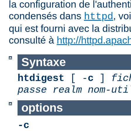
la configuration de l'authent
condensés dans
, v
httpd
qui est fourni avec la distrib
consulté à
http://httpd.apac
Syntaxe
htdigest
[ -
c
]
fic
passe
realm
nom-uti
options
-c