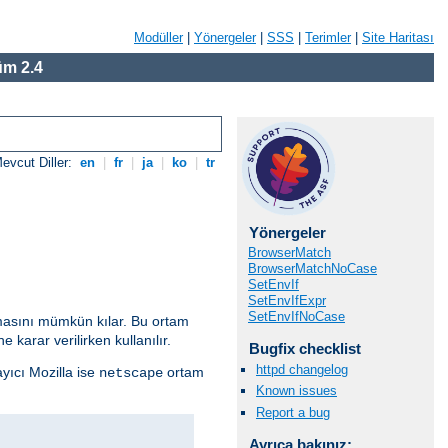
Modüller
|
Yönergeler
|
SSS
|
Terimler
|
Site Haritası
m 2.4
evcut Diller:
en
|
fr
|
ja
|
ko
|
tr
Yönergeler
BrowserMatch
BrowserMatchNoCase
SetEnvIf
SetEnvIfExpr
SetEnvIfNoCase
anmasını mümkün kılar. Bu ortam
 karar verilirken kullanılır.
Bugfix checklist
httpd changelog
ayıcı Mozilla ise
ortam
netscape
Known issues
Report a bug
Ayrıca bakınız: