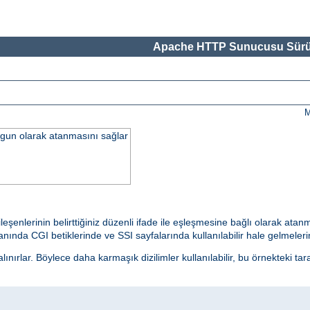
Apache HTTP Sunucusu Sürü
M
uygun olarak atanmasını sağlar
ileşenlerinin belirttiğiniz düzenli ifade ile eşleşmesine bağlı olarak at
ında CGI betiklerinde ve SSI sayfalarında kullanılabilir hale gelmelerine
nırlar. Böylece daha karmaşık dizilimler kullanılabilir, bu örnekteki tar