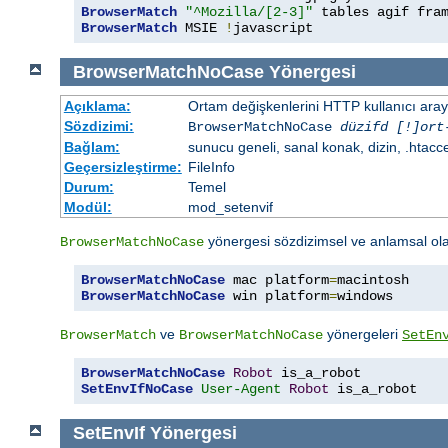
BrowserMatch
"^Mozilla/[2-3]"
BrowserMatch
 MSIE 
!
javascript
BrowserMatchNoCase
Yönergesi
Açıklama:
Ortam değişkenlerini HTTP kullanıcı aray
Sözdizimi:
BrowserMatchNoCase
düzifd [!]ort
Bağlam:
sunucu geneli, sanal konak, dizin, .htacc
Geçersizleştirme:
FileInfo
Durum:
Temel
Modül:
mod_setenvif
yönergesi sözdizimsel ve anlamsal ol
BrowserMatchNoCase
BrowserMatchNoCase
 mac platform
=
BrowserMatchNoCase
 win platform
=
windows
ve
yönergeleri
BrowserMatch
BrowserMatchNoCase
SetEn
BrowserMatchNoCase
Robot
SetEnvIfNoCase
User-Agent
Robot
 is_a_robot
SetEnvIf
Yönergesi