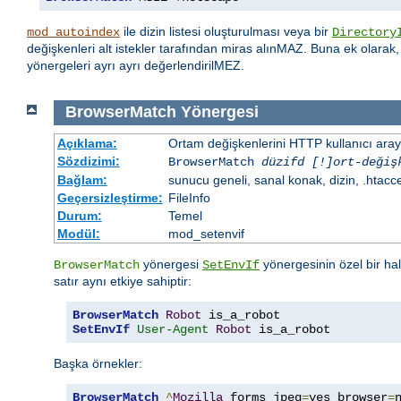
ile dizin listesi oluşturulması veya bir
mod_autoindex
Directory
değişkenleri alt istekler tarafından miras alınMAZ. Buna ek olarak
yönergeleri ayrı ayrı değerlendirilMEZ.
BrowserMatch
Yönergesi
Açıklama:
Ortam değişkenlerini HTTP kullanıcı aray
Sözdizimi:
BrowserMatch
düzifd [!]ort-değiş
Bağlam:
sunucu geneli, sanal konak, dizin, .htacc
Geçersizleştirme:
FileInfo
Durum:
Temel
Modül:
mod_setenvif
yönergesi
yönergesinin özel bir ha
BrowserMatch
SetEnvIf
satır aynı etkiye sahiptir:
BrowserMatch
Robot
SetEnvIf
User-Agent
Robot
 is_a_robot
Başka örnekler:
BrowserMatch
^
Mozilla
 forms jpeg
=
yes browser
=