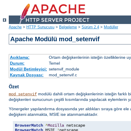
Apache
>
HTTP Sunucusu
>
Belgeleme
>
Sürüm 2.4
>
Modüller
Apache Modülü mod_setenvif
Açıklama:
Ortam değişkenlerinin isteğin özelliklerine 
Durum:
Temel
Modül Betimleyici:
setenvif_module
Kaynak Dosyası:
mod_setenvif.c
Özet
modülü dahili ortam değişkenlerinin isteğin farklı b
mod_setenvif
değişkenleri sunucunun çeşitli kısımlarında yapılacak eylemlerin yan
Yönergeler yapılandırma dosyasında yer aldıkları sıraya göre ele alı
değişkeni atanmakta, MSIE ise atanmamaktadır.
BrowserMatch
^
Mozilla
BrowserMatch
 MSIE 
!
netscape