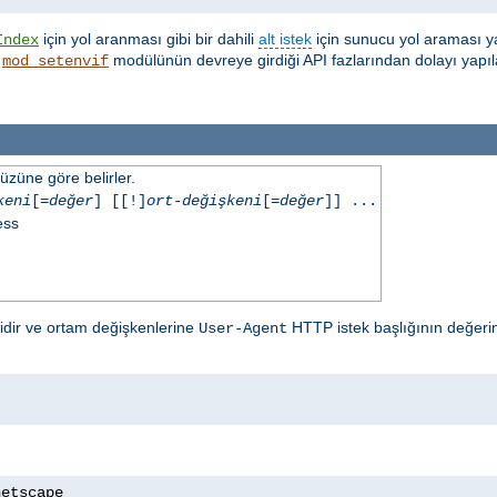
için yol aranması gibi bir dahili
alt istek
için sunucu yol araması y
Index
,
modülünün devreye girdiği API fazlarından dolayı yapıl
mod_setenvif
üzüne göre belirler.
keni
[=
değer
] [[!]
ort-değişkeni
[=
değer
]] ...
ess
lidir ve ortam değişkenlerine
HTTP istek başlığının değerin
User-Agent