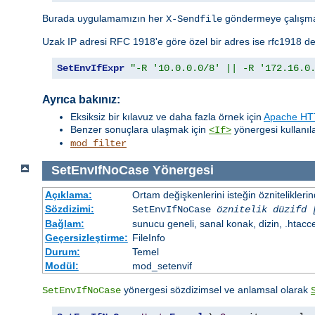
Burada uygulamamızın her
göndermeye çalışma
X-Sendfile
Uzak IP adresi RFC 1918'e göre özel bir adres ise rfc1918 de
SetEnvIfExpr
"-R '10.0.0.0/8' || -R '172.16.0
Ayrıca bakınız:
Eksiksiz bir kılavuz ve daha fazla örnek için
Apache HTT
Benzer sonuçlara ulaşmak için
yönergesi kullanılab
<If>
mod_filter
SetEnvIfNoCase
Yönergesi
Açıklama:
Ortam değişkenlerini isteğin öznitelikler
Sözdizimi:
SetEnvIfNoCase
öznitelik düzifd 
Bağlam:
sunucu geneli, sanal konak, dizin, .htacc
Geçersizleştirme:
FileInfo
Durum:
Temel
Modül:
mod_setenvif
yönergesi sözdizimsel ve anlamsal olarak
SetEnvIfNoCase