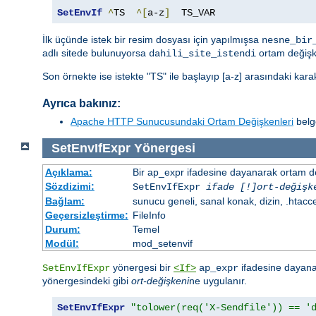
SetEnvIf
^
TS  
^[
a-z
]
  TS_VAR
İlk üçünde istek bir resim dosyası için yapılmışsa
nesne_bir
adlı sitede bulunuyorsa
ortam değişk
dahili_site_istendi
Son örnekte ise istekte "TS" ile başlayıp [a-z] arasındaki kar
Ayrıca bakınız:
Apache HTTP Sunucusundaki Ortam Değişkenleri
belge
SetEnvIfExpr
Yönergesi
Açıklama:
Bir ap_expr ifadesine dayanarak ortam d
Sözdizimi:
SetEnvIfExpr
ifade [!]ort-değişk
Bağlam:
sunucu geneli, sanal konak, dizin, .htacc
Geçersizleştirme:
FileInfo
Durum:
Temel
Modül:
mod_setenvif
yönergesi bir
ifadesine dayanar
SetEnvIfExpr
<If>
ap_expr
yönergesindeki gibi
ort-değişkeni
ne uygulanır.
SetEnvIfExpr
"tolower(req('X-Sendfile')) == '