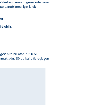
lce’ derken, sunucu genelinde veya
e alınabilmesi için istek
ır.
ilebilir:
bire bir atanır. 2.0.51
eğer
ınmaktadır.
bu kalıp ile eşleşen
$0