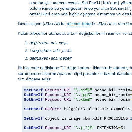
sınama için sadece evvelce
yönerg
SetEnvIf[NoCase]
bölüm içinde bu yönergeden önce yer alan
SetEnvIf[
öznitelikleri arasında hiçbir eşleşme olmaması ve
özni
İkinci bileşen (
) bir
düzenli ifade
dir.
ile
düzifd
düzifd
öznite
Kalan bileşenler atanacak ortam değişkenlerinin isimleri ve ist
veya
değişken-adı
ya da
!
değişken-adı
değişken-adı
=
değer
İlk biçemde değişkene "1" değeri atanır. İkincisinde atanmış
sürümünden itibaren Apache httpd parantezli düzenli ifadeleri
tüm dizgeye erişir.
SetEnvIf
Request_URI
"\.gif$"
 nesne_bir_resim
SetEnvIf
Request_URI
"\.jpg$"
 nesne_bir_resim
SetEnvIf
Request_URI
"\.xbm$"
 nesne_bir_resim
SetEnvIf
Referer
 belgeler\.alanismi\.example\.
SetEnvIf
 object_is_image xbm XBIT_PROCESSING
=
SetEnvIf
Request_URI
"\.(.*)$"
 EXTENSION
=
$1
