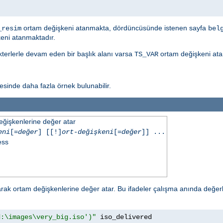
ortam değişkeni atanmakta, dördüncüsünde istenen sayfa
_resim
bel
eni atanmaktadır.
akterlerle devam eden bir başlık alanı varsa
ortam değişkeni ata
TS_VAR
sinde daha fazla örnek bulunabilir.
eğişkenlerine değer atar
eni
[=
değer
] [[!]
ort-değişkeni
[=
değer
]] ...
ess
ak ortam değişkenlerine değer atar. Bu ifadeler çalışma anında değerl
d:\images\very_big.iso')"
 iso_delivered