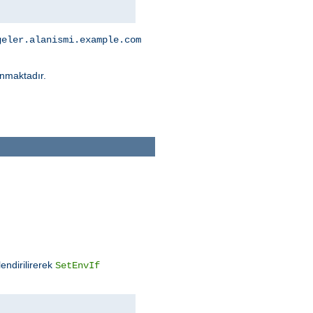
geler.alanismi.example.com
nmaktadır.
endirilirerek
SetEnvIf