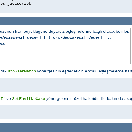
üzünün harf büyüklüğüne duyarsız eşleşmelerine bağlı olarak belirler.
-değişkeni
[=
değer
] [[!]
ort-değişkeni
[=
değer
]] ...
ess
arak
yönergesinin eşdeğeridir. Ancak, eşleşmelerde har
BrowserMatch
ve
yönergelerinin özel halleridir. Bu bakımda aşağıd
vIf
SetEnvIfNoCase