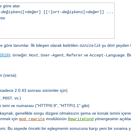
e göre atar.
-değişkeni
[=
değer
] [[!]
ort-değişkeni
[=
değer
]] ...
ess
e göre tanımlar. İlk bileşen olarak belirtilen
şu dört şeyden bi
öznitelik
2616
); örneğin:
,
,
ve
. B
Host
User-Agent
Referer
Accept-Language
i (varsa)
(sadece 2.0.43 sonrası sürümler için)
,
, vs.)
T
POST
ün ismi ve numarası ("HTTP/0.9", "HTTP/1.1" gibi)
özkaynak; genellikle sorgu dizgesi olmaksızın şema ve konak ismini içere
dinmek için
modülünün
yönergesinin açıkla
mod_rewrite
RewriteCond
in ismi. Bu sayede önceki bir eşleşmenin sonucuna karşı yeni bir sınama 