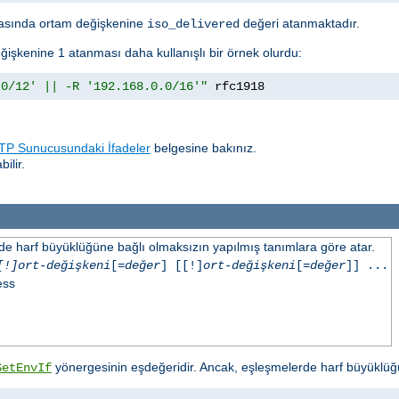
sında ortam değişkenine
değeri atanmaktadır.
iso_delivered
ğişkenine 1 atanması daha kullanışlı bir örnek olurdu:
.0/12' || -R '192.168.0.0/16'"
 rfc1918
P Sunucusundaki İfadeler
belgesine bakınız.
ilir.
inde harf büyüklüğüne bağlı olmaksızın yapılmış tanımlara göre atar.
[!]ort-değişkeni
[=
değer
] [[!]
ort-değişkeni
[=
değer
]] ...
ess
yönergesinin eşdeğeridir. Ancak, eşleşmelerde harf büyüklüğ
SetEnvIf