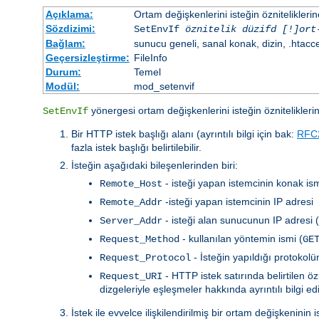
Açıklama:
Ortam değişkenlerini isteğin özniteliklerin
Sözdizimi:
SetEnvIf
öznitelik düzifd [!]ort
Bağlam:
sunucu geneli, sanal konak, dizin, .htacc
Geçersizleştirme:
FileInfo
Durum:
Temel
Modül:
mod_setenvif
yönergesi ortam değişkenlerini isteğin özniteliklerin
SetEnvIf
Bir HTTP istek başlığı alanı (ayrıntılı bilgi için bak:
RFC
fazla istek başlığı belirtilebilir.
İsteğin aşağıdaki bileşenlerinden biri:
- isteği yapan istemcinin konak ism
Remote_Host
-isteği yapan istemcinin IP adresi
Remote_Addr
- isteği alan sunucunun IP adresi 
Server_Addr
- kullanılan yöntemin ismi (
Request_Method
GE
- İsteğin yapıldığı protokol
Request_Protocol
- HTTP istek satırında belirtilen 
Request_URI
dizgeleriyle eşleşmeler hakkında ayrıntılı bilgi e
İstek ile evvelce ilişkilendirilmiş bir ortam değişkenin