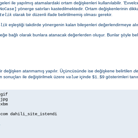
eleri ile yapılmış atamalardaki ortam değişkenleri kullanılabilir. ‘Evve
yönerge satırları kastedilmektedir. Ortam değişkenlerinin dikkat
NoCase]
olarak bir düzenli ifade belirtilmemiş olması gerekir.
telik
eşleştiği takdirde yönergenin kalan bileşenleri değerlendirmeye alın
lik
eğe bağlı olarak bunlara atanacak değerlerden oluşur. Bunlar şöyle belirt
 bir değişken atanmamış yapılır. Üçüncüsünde ise değişkene belirtilen
d
n sonuçları ile değiştirilmek üzere
içinde
..
gösterimleri tan
value
$1
$9
=
=
=
xbm

com dahili_site_istendi

1