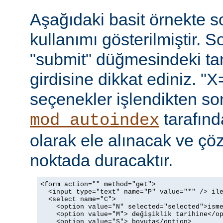
Aşağıdaki basit örnekte s
kullanımı gösterilmiştir. 
"submit" düğmesindeki t
girdisine dikkat ediniz. "X
seçenekler işlendikten so
tarafın
mod_autoindex
olarak ele alınacak ve ç
noktada duracaktır.
<form action="" method="get">

  <input type="text" name="P" value="*" /> ile
  <select name="C">

    <option value="N" selected="selected">isme
    <option value="M"> değişiklik tarihine</op
    <option value="S"> boyuta</option>
