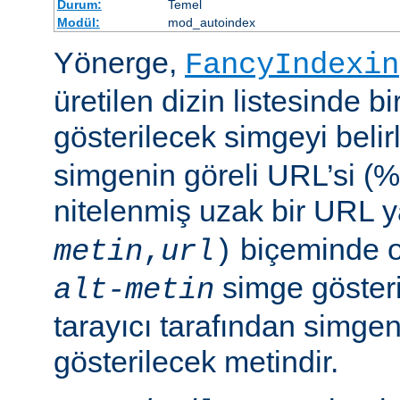
Durum:
Temel
Modül:
mod_autoindex
Yönerge,
FancyIndexin
üretilen dizin listesinde bi
gösterilecek simgeyi belir
simgenin göreli URL’si (%
nitelenmiş uzak bir URL 
biçeminde ol
metin
,
url
)
simge göster
alt-metin
tarayıcı tarafından simge
gösterilecek metindir.