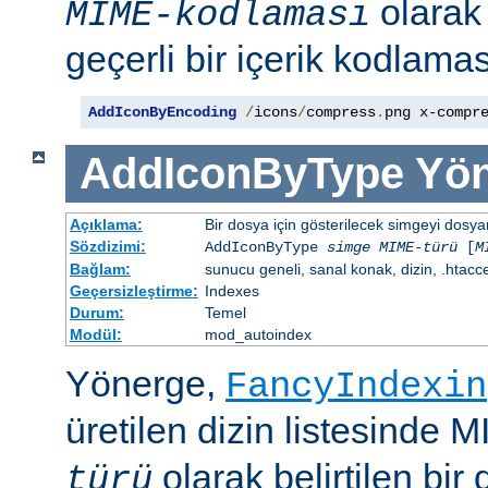
olara
MIME-kodlaması
geçerli bir içerik kodlaması
AddIconByEncoding
/
icons
/
compress
.
png x-compr
AddIconByType
Yön
Açıklama:
Bir dosya için gösterilecek simgeyi dosya
Sözdizimi:
AddIconByType
simge
MIME-türü
[
M
Bağlam:
sunucu geneli, sanal konak, dizin, .htacc
Geçersizleştirme:
Indexes
Durum:
Temel
Modül:
mod_autoindex
Yönerge,
FancyIndexin
üretilen dizin listesinde 
olarak belirtilen bir 
türü