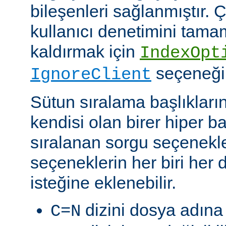
bileşenleri sağlanmıştır. Ç
kullanıcı denetimini tam
kaldırmak için
IndexOpt
seçeneği k
IgnoreClient
Sütun sıralama başlıkların
kendisi olan birer hiper 
sıralanan sorgu seçenekler
seçeneklerin her biri her di
isteğine eklenebilir.
dizini dosya adına 
C=N