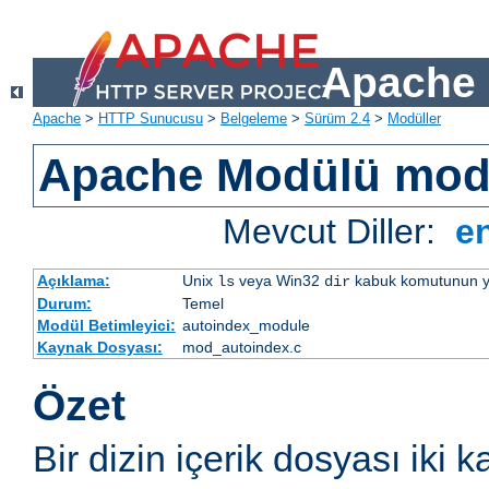
Apache 
Apache
>
HTTP Sunucusu
>
Belgeleme
>
Sürüm 2.4
>
Modüller
Apache Modülü mod
Mevcut Diller:
e
Açıklama:
Unix
veya Win32
kabuk komutunun yaptı
ls
dir
Durum:
Temel
Modül Betimleyici:
autoindex_module
Kaynak Dosyası:
mod_autoindex.c
Özet
Bir dizin içerik dosyası iki k