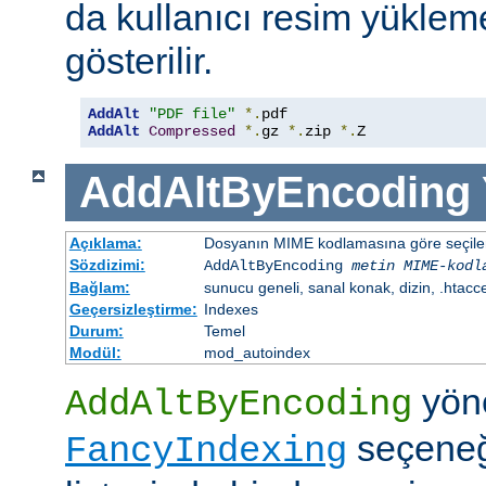
da kullanıcı resim yüklem
gösterilir.
AddAlt
"PDF file"
*.
AddAlt
Compressed
*.
gz 
*.
zip 
*.
Z
AddAltByEncoding
Açıklama:
Dosyanın MIME kodlamasına göre seçilen 
Sözdizimi:
AddAltByEncoding
metin
MIME-kodl
Bağlam:
sunucu geneli, sanal konak, dizin, .htacc
Geçersizleştirme:
Indexes
Durum:
Temel
Modül:
mod_autoindex
yöne
AddAltByEncoding
seçeneği
FancyIndexing