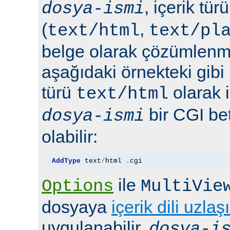
, içerik tür
dosya-ismi
(
,
text/html
text/pl
belge olarak çözümlenmel
aşağıdaki örnekteki gibi 
türü
olarak 
text/html
bir CGI bet
dosya-ismi
olabilir:
AddType
 text
/
html 
.
cgi
ile
Options
MultiVie
dosyaya
içerik dili uzlaş
uygulanabilir.
dosya-i