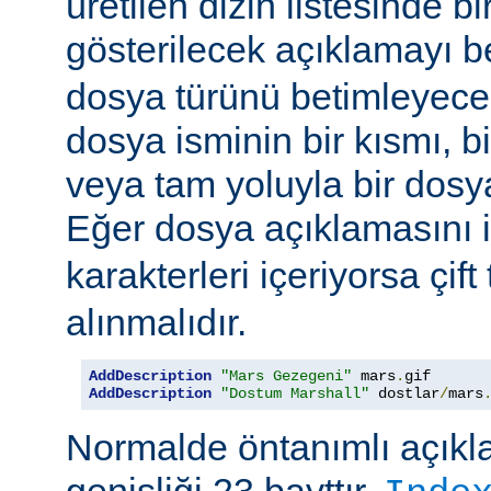
üretilen dizin listesinde bi
gösterilecek açıklamayı be
dosya türünü betimleyecek
dosya isminin bir kısmı, bi
veya tam yoluyla bir dosya i
Eğer dosya açıklamasını 
karakterleri içeriyorsa çift 
alınmalıdır.
AddDescription
"Mars Gezegeni"
 mars
.
gif 
AddDescription
"Dostum Marshall"
 dostlar
/
mars
Normalde öntanımlı açıkl