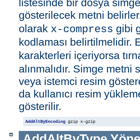
listesinde bir dosya simge
gösterilecek metni belirler
olarak
gibi g
x-compress
kodlaması belirtilmelidir.
karakterleri içeriyorsa tırn
alınmalıdır. Simge metni
veya istemci resim göster
da kullanıcı resim yüklem
gösterilir.
AddAltByEncoding
 gzip x-gzip
AddAltByType
Yöne