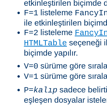
etkinleştirilen biçimde 
listeleme
F=1
FancyI
ile etkinleştirilen biçim
listeleme
F=2
FancyI
seçeneği il
HTMLTable
biçimde yapılır.
sürüme göre sıralam
V=0
sürüme göre sıralam
V=1
sadece belirt
P=
kalıp
eşleşen dosyalar istelen