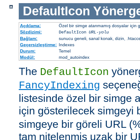
DefaultIcon
Yönerge
Açıklama:
Özel bir simge atanmamış dosyalar için gö
Sözdizimi:
DefaultIcon
URL-yolu
Bağlam:
sunucu geneli, sanal konak, dizin, .htacc
Geçersizleştirme:
Indexes
Durum:
Temel
Modül:
mod_autoindex
The
yöner
DefaultIcon
seçeneği
FancyIndexing
listesinde özel bir simge
için gösterilecek simgeyi b
simgeye bir göreli URL (
tam nitelenmiş uzak bir UR