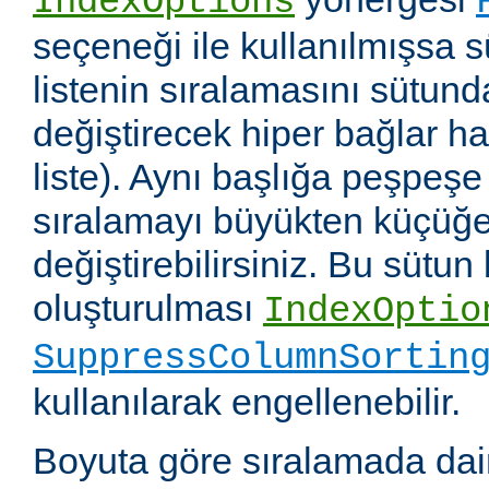
IndexOptions
seçeneği ile kullanılmışsa s
listenin sıralamasını sütun
değiştirecek hiper bağlar hali
liste). Aynı başlığa peşpeşe
sıralamayı büyükten küçüğe
değiştirebilirsiniz. Bu sütun
oluşturulması
IndexOptio
SuppressColumnSortin
kullanılarak engellenebilir.
Boyuta göre sıralamada dai