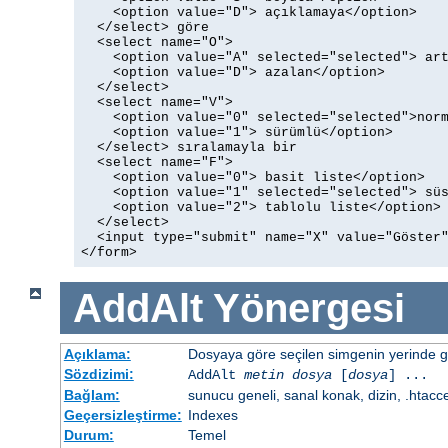
    <option value="D"> açıklamaya</option>

  </select> göre

  <select name="O">

    <option value="A" selected="selected"> art
    <option value="D"> azalan</option>

  </select>

  <select name="V">

    <option value="0" selected="selected">norm
    <option value="1"> sürümlü</option>

  </select> sıralamayla bir

  <select name="F">

    <option value="0"> basit liste</option>

    <option value="1" selected="selected"> süs
    <option value="2"> tablolu liste</option>

  </select>

  <input type="submit" name="X" value="Göster"
</form>
AddAlt
Yönergesi
Açıklama:
Dosyaya göre seçilen simgenin yerinde gös
Sözdizimi:
AddAlt
metin
dosya
[
dosya
] ...
Bağlam:
sunucu geneli, sanal konak, dizin, .htacc
Geçersizleştirme:
Indexes
Durum:
Temel