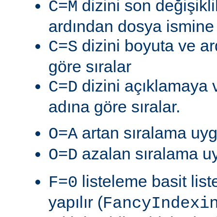
dizini son değişik
C=M
ardından dosya ismine g
dizini boyuta ve a
C=S
göre sıralar
dizini açıklamaya 
C=D
adına göre sıralar.
artan sıralama uyg
O=A
azalan sıralama uy
O=D
listeleme basit lis
F=0
yapılır (
FancyIndexi