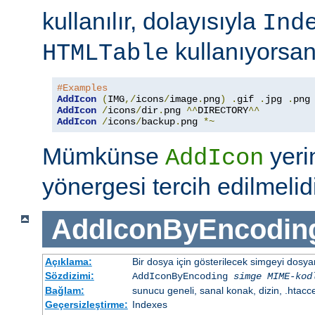
kullanılır, dolayısıyla
Ind
kullanıyorsan
HTMLTable
#Examples
AddIcon
(
IMG
,/
icons
/
image
.
png
)
.
gif 
.
jpg 
.
AddIcon
/
icons
/
dir
.
png 
^^
DIRECTORY
^^
AddIcon
/
icons
/
backup
.
png 
*~
Mümkünse
yer
AddIcon
yönergesi tercih edilmelidi
AddIconByEncodin
Açıklama:
Bir dosya için gösterilecek simgeyi dosy
Sözdizimi:
AddIconByEncoding
simge
MIME-kod
Bağlam:
sunucu geneli, sanal konak, dizin, .htacc
Geçersizleştirme:
Indexes