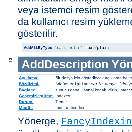
veya istemci resim göster
da kullanıcı resim yüklem
gösterilir.
AddAltByType
'salt metin'
 text
/
plain
AddDescription
Yön
Açıklama:
Bir dosya için gösterilecek açıklama belirtil
Sözdizimi:
AddDescription
metin dosya
[
dosy
Bağlam:
sunucu geneli, sanal konak, dizin, .htacc
Geçersizleştirme:
Indexes
Durum:
Temel
Modül:
mod_autoindex
Yönerge,
FancyIndexin