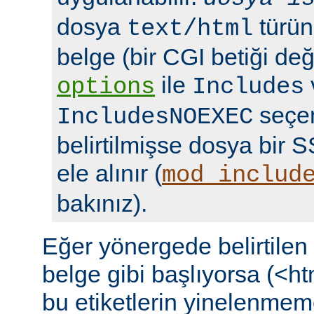
dosya
türün
text/html
belge (bir CGI betiği deği
ile
options
Includes
seçen
IncludesNOEXEC
belirtilmişse dosya bir S
ele alınır (
mod_includ
bakınız).
Eğer yönergede belirtile
belge gibi başlıyorsa (<ht
bu etiketlerin yinelenmeme