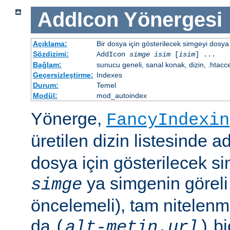
AddIcon
Yönergesi
Açıklama:
Bir dosya için gösterilecek simgeyi dosya 
Sözdizimi:
AddIcon
simge
isim
[
isim
] ...
Bağlam:
sunucu geneli, sanal konak, dizin, .htacc
Geçersizleştirme:
Indexes
Durum:
Temel
Modül:
mod_autoindex
Yönerge,
FancyIndexin
üretilen dizin listesinde a
dosya için gösterilecek sim
ya simgenin göreli
simge
öncelemeli), tam nitelenm
da
bi
(
alt-metin
,
url
)