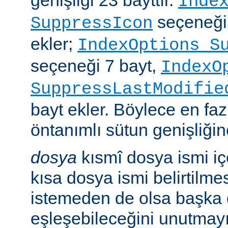
genişliği 23 bayttır.
Inde
seçeneği
SuppressIcon
ekler;
IndexOptions S
seçeneği 7 bayt,
IndexO
SuppressLastModifie
bayt ekler. Böylece en faz
öntanımlı sütun genişliğine
dosya
kısmî dosya ismi i
kısa dosya ismi belirtilm
istemeden de olsa başka 
eşleşebileceğini unutmayı