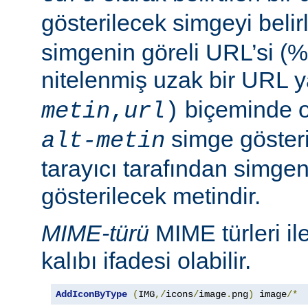
gösterilecek simgeyi belir
simgenin göreli URL’si (%
nitelenmiş uzak bir URL 
biçeminde ol
metin
,
url
)
simge göster
alt-metin
tarayıcı tarafından simge
gösterilecek metindir.
MIME-türü
MIME türleri il
kalıbı ifadesi olabilir.
AddIconByType
(
IMG
,/
icons
/
image
.
png
)
 image
/*