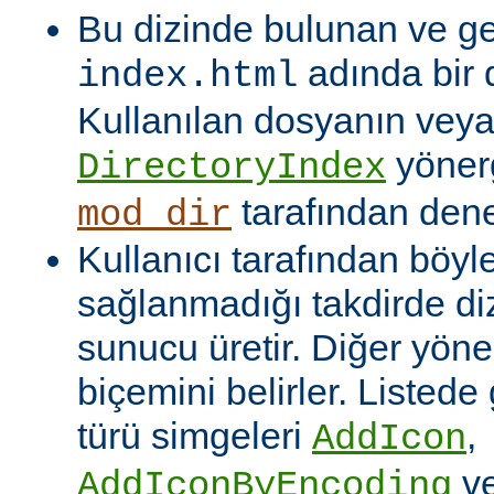
Bu dizinde bulunan ve ge
adında bir 
index.html
Kullanılan dosyanın veya
yönerg
DirectoryIndex
tarafından denet
mod_dir
Kullanıcı tarafından böyl
sağlanmadığı takdirde dizi
sunucu üretir. Diğer yöne
biçemini belirler. Listede
türü simgeleri
,
AddIcon
v
AddIconByEncoding