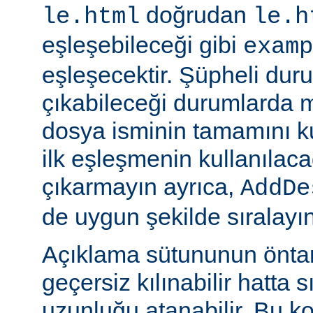
doğrudan
le.html
le.h
eşleşebileceği gibi
examp
eşleşecektir. Şüpheli dur
çıkabileceği durumlarda
dosya isminin tamamını k
ilk eşleşmenin kullanılaca
çıkarmayın ayrıca,
AddDe
de uygun şekilde sıralayın
Açıklama sütununun öntan
geçersiz kılınabilir hatta 
uzunluğu atanabilir. Bu ko