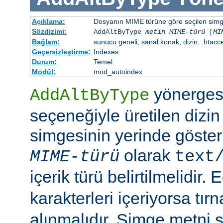
Açıklama:
Dosyanın MIME türüne göre seçilen simgen
Sözdizimi:
AddAltByType
metin
MIME-türü
[
MI
Bağlam:
sunucu geneli, sanal konak, dizin, .htacc
Geçersizleştirme:
Indexes
Durum:
Temel
Modül:
mod_autoindex
yönerges
AddAltByType
seçeneğiyle üretilen dizin
simgesinin yerinde gösteri
olarak
MIME-türü
text
içerik türü belirtilmelidir.
karakterleri içeriyorsa tırn
alınmalıdır. Simge metni