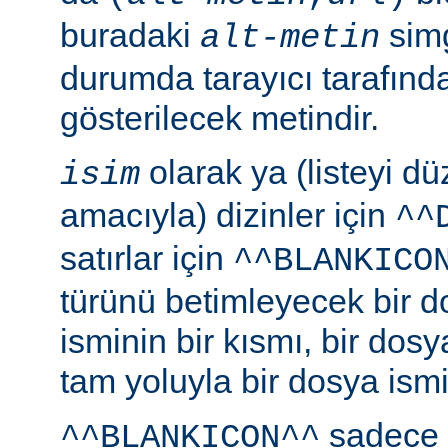
buradaki
simg
alt-metin
durumda tarayıcı tarafınd
gösterilecek metindir.
olarak ya (listeyi 
isim
amacıyla) dizinler için
^^
satırlar için
^^BLANKICO
türünü betimleyecek bir d
isminin bir kısmı, bir dosy
tam yoluyla bir dosya ismi b
sadece 
^^BLANKICON^^