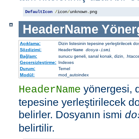
DefaultIcon
/
icon
/
unknown
.
png
HeaderName
Yöner
Açıklama:
Dizin listesinin tepesine yerleştirilecek do
Sözdizimi:
HeaderName
dosya-ismi
Bağlam:
sunucu geneli, sanal konak, dizin, .htacc
Geçersizleştirme:
Indexes
Durum:
Temel
Modül:
mod_autoindex
yönergesi, di
HeaderName
tepesine yerleştirilecek d
belirler. Dosyanın ismi
do
belirtilir.