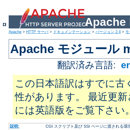
Apach
Apache
>
HTTP サーバ
>
ドキュメンテーション
>
バージョン 2.4
>
モ
Apache モジュール m
翻訳済み言語:
e
この日本語訳はすでに古
性があります。 最近更
には英語版をご覧下さい
説明:
CGI スクリプト及び SSI ページに渡され