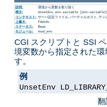
説明:
環境から変数を取り除く
構文:
UnsetEnv
env-variable
[
env-variable
]
コンテキスト:
サーバ設定ファイル, バーチャルホスト, ディレクトリ
上書き:
FileInfo
ステータス:
Base
モジュール:
mod_env
CGI スクリプトと SSI
境変数から指定された環
す。
例
UnsetEnv LD_LIBRARY
翻