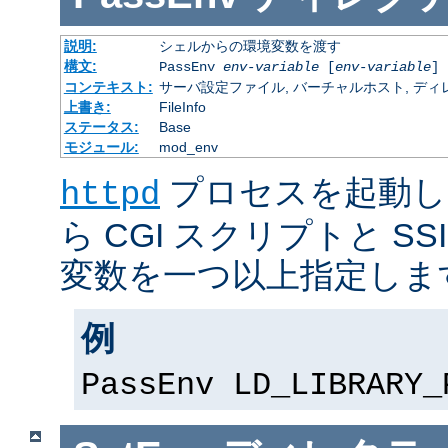
説明:
シェルからの環境変数を渡す
構文:
PassEnv
env-variable
[
env-variable
] 
コンテキスト:
サーバ設定ファイル, バーチャルホスト, ディレクトリ
上書き:
FileInfo
ステータス:
Base
モジュール:
mod_env
プロセスを起動し
httpd
ら CGI スクリプトと S
変数を一つ以上指定しま
例
PassEnv LD_LIBRARY_