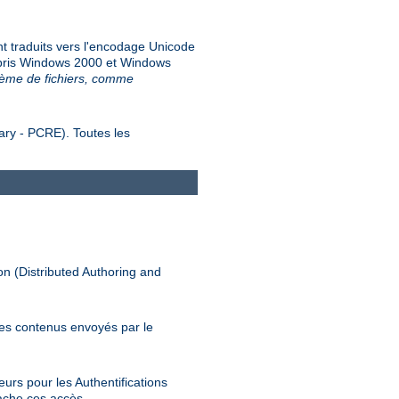
nt traduits vers l'encodage Unicode
ompris Windows 2000 et Windows
stème de fichiers, comme
ary - PCRE). Toutes les
n (Distributed Authoring and
es contenus envoyés par le
urs pour les Authentifications
ache ces accès.