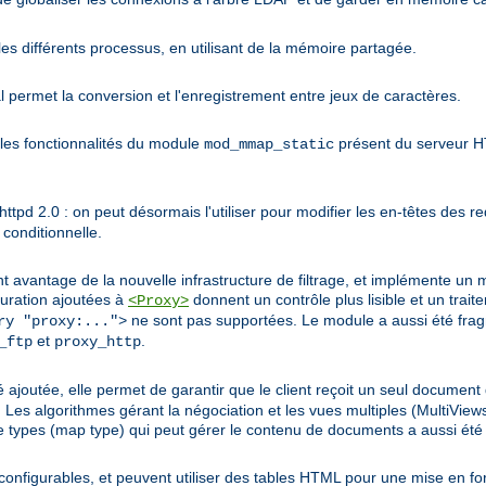
es différents processus, en utilisant de la mémoire partagée.
permet la conversion et l'enregistrement entre jeux de caractères.
les fonctionnalités du module
présent du serveur HT
mod_mmap_static
pd 2.0 : on peut désormais l'utiliser pour modifier les en-têtes des re
conditionnelle.
nt avantage de la nouvelle infrastructure de filtrage, et implémente un 
uration ajoutées à
donnent un contrôle plus lisible et un trai
<Proxy>
ne sont pas supportées. Le module a aussi été fra
ry "proxy:...">
et
.
_ftp
proxy_http
 ajoutée, elle permet de garantir que le client reçoit un seul document 
gorithmes gérant la négociation et les vues multiples (MultiViews)
 types (map type) qui peut gérer le contenu de documents a aussi été 
configurables, et peuvent utiliser des tables HTML pour une mise en fo