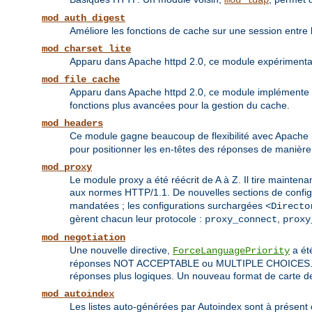
mod_ldap
mod_auth_digest
Améliore les fonctions de cache sur une session entre l
mod_charset_lite
Apparu dans Apache httpd 2.0, ce module expérimental 
mod_file_cache
Apparu dans Apache httpd 2.0, ce module implémente 
fonctions plus avancées pour la gestion du cache.
mod_headers
Ce module gagne beaucoup de flexibilité avec Apache htt
pour positionner les en-têtes des réponses de manière 
mod_proxy
Le module proxy a été réécrit de A à Z. Il tire maintena
aux normes HTTP/1.1. De nouvelles sections de config
mandatées ; les configurations surchargées
<Directo
gèrent chacun leur protocole :
,
proxy_connect
proxy
mod_negotiation
Une nouvelle directive,
a été
ForceLanguagePriority
réponses NOT ACCEPTABLE ou MULTIPLE CHOICES. Les al
réponses plus logiques. Un nouveau format de carte de
mod_autoindex
Les listes auto-générées par Autoindex sont à présent 