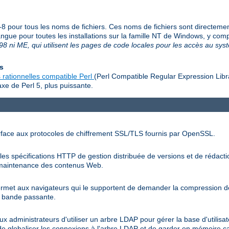
f-8 pour tous les noms de fichiers. Ces noms de fichiers sont directeme
langue pour toutes les installations sur la famille NT de Windows, y c
8 ni ME, qui utilisent les pages de code locales pour les accès au sy
es
 rationnelles compatible Perl
(Perl Compatible Regular Expression Libr
xe de Perl 5, plus puissante.
rface aux protocoles de chiffrement SSL/TLS fournis par OpenSSL.
s spécifications HTTP de gestion distribuée de versions et de rédactio
la maintenance des contenus Web.
rmet aux navigateurs qui le supportent de demander la compression d
la bande passante.
administrateurs d'utiliser un arbre LDAP pour gérer la base d'utilisate
de globaliser les connexions à l'arbre LDAP et de garder en mémoire c