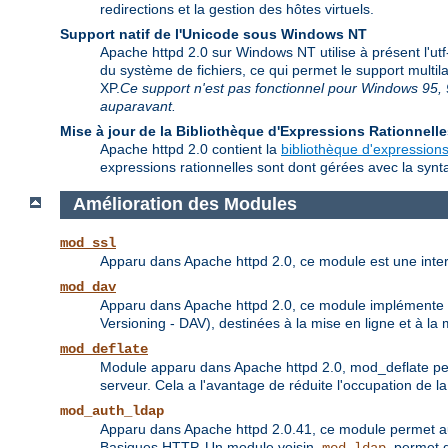
redirections et la gestion des hôtes virtuels.
Support natif de l'Unicode sous Windows NT
Apache httpd 2.0 sur Windows NT utilise à présent l'ut
du système de fichiers, ce qui permet le support multi
XP.
Ce support n'est pas fonctionnel pour Windows 95, 9
auparavant.
Mise à jour de la Bibliothèque d'Expressions Rationnell
Apache httpd 2.0 contient la
bibliothèque d'expressions
expressions rationnelles sont dont gérées avec la synta
Amélioration des Modules
mod_ssl
Apparu dans Apache httpd 2.0, ce module est une inte
mod_dav
Apparu dans Apache httpd 2.0, ce module implémente le
Versioning - DAV), destinées à la mise en ligne et à 
mod_deflate
Module apparu dans Apache httpd 2.0, mod_deflate pe
serveur. Cela a l'avantage de réduite l'occupation de 
mod_auth_ldap
Apparu dans Apache httpd 2.0.41, ce module permet aux 
Basiques HTTP. Un module voisin,
, permet 