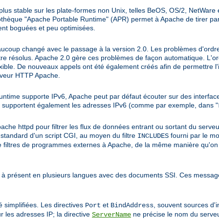
lus stable sur les plate-formes non Unix, telles BeOS, OS/2, NetWare 
othèque "Apache Portable Runtime" (APR) permet à Apache de tirer part
ent boguées et peu optimisées.
ucoup changé avec le passage à la version 2.0. Les problèmes d'ordre 
être résolus. Apache 2.0 gère ces problèmes de façon automatique. L'o
exible. De nouveaux appels ont été également créés afin de permettre l
erveur HTTP Apache.
untime supporte IPv6, Apache peut par défaut écouter sur des interfac
supportent également les adresses IPv6 (comme par exemple, dans "
che httpd pour filtrer les flux de données entrant ou sortant du serveur.
ie standard d'un script CGI, au moyen du filtre
fourni par le m
INCLUDES
mme filtres de programmes externes à Apache, de la même manière qu'on
 à présent en plusieurs langues avec des documents SSI. Ces message
 simplifiées. Les directives
et
, souvent sources d'
Port
BindAddress
r les adresses IP; la directive
ne précise le nom du serveu
ServerName