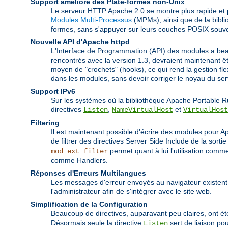
Support amélioré des Plate-formes non-Unix
Le serveur HTTP Apache 2.0 se montre plus rapide et p
Modules Multi-Processus
(MPMs), ainsi que de la bibli
formes, sans s'appuyer sur leurs couches POSIX souv
Nouvelle API d'Apache httpd
L'Interface de Programmation (API) des modules a bea
rencontrés avec la version 1.3, devraient maintenant 
moyen de "crochets" (hooks), ce qui rend la gestion fl
dans les modules, sans devoir corriger le noyau du s
Support IPv6
Sur les systèmes où la bibliothèque Apache Portable R
directives
,
et
Listen
NameVirtualHost
VirtualHost
Filtering
Il est maintenant possible d'écrire des modules pour Apa
de filtrer des directives Server Side Include de la sort
permet quant à lui l'utilisation co
mod_ext_filter
comme Handlers.
Réponses d'Erreurs Multilangues
Les messages d'erreur envoyés au navigateur existent
l'administrateur afin de s'intégrer avec le site web.
Simplification de la Configuration
Beaucoup de directives, auparavant peu claires, ont été
Désormais seule la directive
sert de liaison pou
Listen