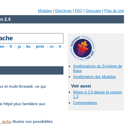
Modules
|
Directives
|
FAQ
|
Glossaire
|
Plan du site
n 2.4
pache
en
|
fr
|
ja
|
ko
|
pt-br
|
ru
|
tr
Améliorations du Système de
Base
Amélioration des Modules
Voir aussi
 et multi-threadé, ce qui
Migrer à 2.0 depuis la version
1.3
Commentaires
e httpd plus familière aux
illustre ces possibilités.
_echo