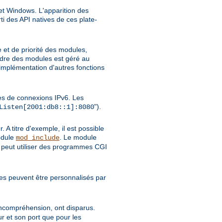
et Windows. L'apparition des
i des API natives de ces plate-
et de priorité des modules,
rdre des modules est géré au
'implémentation d'autres fonctions
es de connexions IPv6. Les
").
Listen[2001:db8::1]:8080
 A titre d'exemple, il est possible
odule
. Le module
mod_include
 peut utiliser des programmes CGI
s peuvent être personnalisés par
incompréhension, ont disparus.
r et son port que pour les