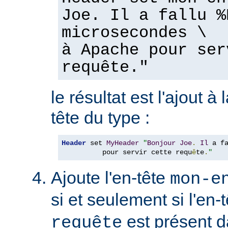
Joe. Il a fallu %
microsecondes \
à Apache pour ser
requête."
le résultat est l'ajout à
tête du type :
Header
 set 
MyHeader
"
Bonjour
Joe
.
Il
 a f
          pour servir cette requ
ê
te
.
"
Ajoute l'en-tête
mon-e
si et seulement si l'en-
est présent d
requête