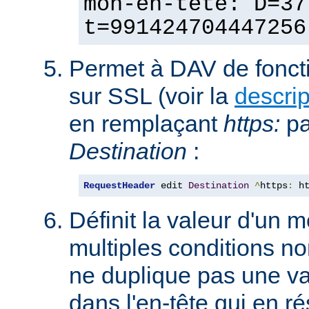
mon-en-tête: D=37
t=991424704447256
Permet à DAV de fonct
sur SSL (voir la
descri
en remplaçant
https:
p
Destination
:
RequestHeader
 edit 
Destination
^
https
:
 h
Définit la valeur d'un
multiples conditions n
ne duplique pas une va
dans l'en-tête qui en ré