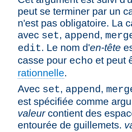
peut se terminer par un ca
n'est pas obligatoire. La 
avec
,
,
set
append
merg
. Le nom d'
en-tête
es
edit
casse pour
et peut 
echo
rationnelle
.
Avec
,
,
set
append
merg
est spécifiée comme argu
valeur
contient des espaces
entourée de guillemets.
v