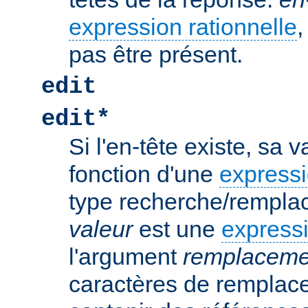
expression rationnelle
,
pas être présent.
edit
edit*
Si l'en-tête existe, sa 
fonction d'une
expressi
type recherche/rempla
valeur
est une
expressi
l'argument
remplaceme
caractères de remplac