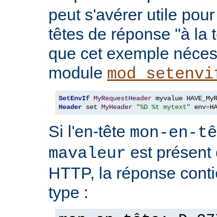
peut s'avérer utile pou
têtes de réponse "à la t
que cet exemple nécess
module
mod_setenvi
SetEnvIf
MyRequestHeader
Header
 set 
MyHeader
"%D %t mytext"
 env
=
H
Si l'en-tête
mon-en-tê
est présent 
mavaleur
HTTP, la réponse conti
type :