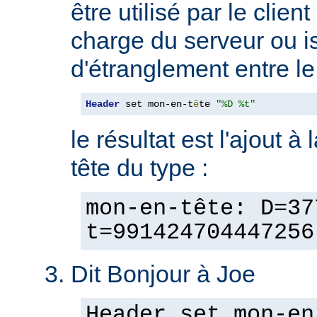
être utilisé par le clien
charge du serveur ou is
d'étranglement entre le 
Header
 set mon-en-t
ê
te 
"%D %t"
le résultat est l'ajout à
tête du type :
mon-en-tête: D=37
t=991424704447256
Dit Bonjour à Joe
Header set mon-en