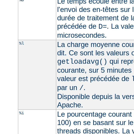
Le temps écoulé entre la
%D
l'envoi des en-têtes sur l
durée de traitement de l
précédée de
. La val
D=
microsecondes.
La charge moyenne cour
%l
dit. Ce sont les valeurs
qui rep
getloadavg()
courante, sur 5 minutes
valeur est précédée de
par un
.
/
Disponible depuis la ve
Apache.
Le pourcentage courant 
%i
100) en se basant sur l
threads disponibles. La