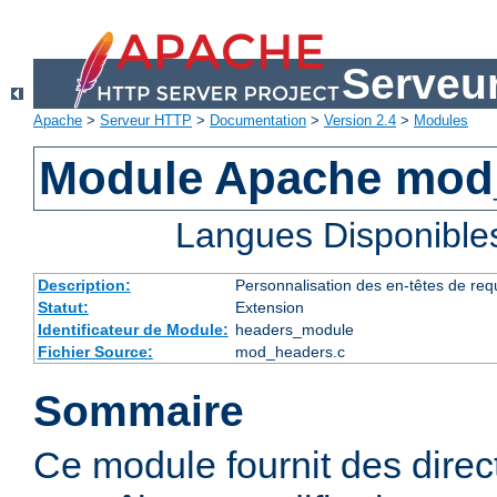
Serveu
Apache
>
Serveur HTTP
>
Documentation
>
Version 2.4
>
Modules
Module Apache mod
Langues Disponible
Description:
Personnalisation des en-têtes de re
Statut:
Extension
Identificateur de Module:
headers_module
Fichier Source:
mod_headers.c
Sommaire
Ce module fournit des direc