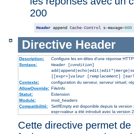
les réponses avec un 
200
Header
 append 
Cache
-
Control
 s-maxage
=
600
Directive
Header
Description:
Configure les en-têtes d'une réponse HTTP
Syntaxe:
Header [
condition
]
add|append|echo|edit|edit*|merge|s
[[expr=]
valeur
[
remplacement
] [ear
Contexte:
configuration du serveur, serveur virtuel, ré
AllowOverride:
FileInfo
Statut:
Extension
Module:
mod_headers
Compatibilité:
SetIfEmpty est disponible depuis la versio
expr=valeur a été introduit avec la version 
Cette directive permet de