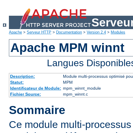
Serveu
Apache
>
Serveur HTTP
>
Documentation
>
Version 2.4
>
Modules
Apache MPM winnt
Langues Disponible
Description:
Module multi-processus optimisé po
Statut:
MPM
Identificateur de Module:
mpm_winnt_module
Fichier Source:
mpm_winnt.c
Sommaire
Ce module multi-processus