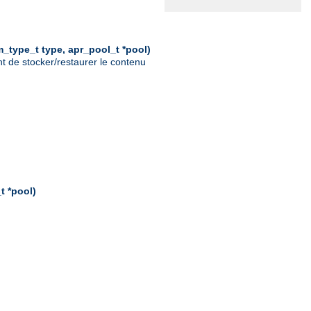
_type_t type, apr_pool_t *pool)
nt de stocker/restaurer le contenu
t *pool)