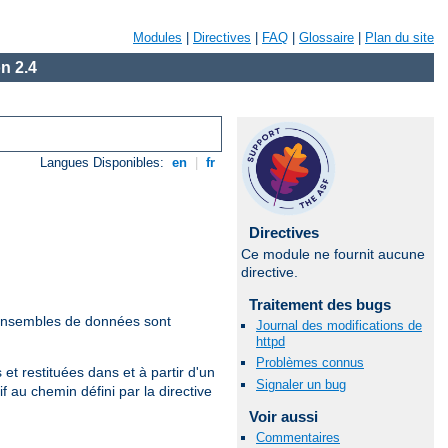
Modules
|
Directives
|
FAQ
|
Glossaire
|
Plan du site
n 2.4
Langues Disponibles:
en
|
fr
Directives
Ce module ne fournit aucune
directive.
Traitement des bugs
 ensembles de données sont
Journal des modifications de
httpd
Problèmes connus
t restituées dans et à partir d'un
Signaler un bug
if au chemin défini par la directive
Voir aussi
Commentaires