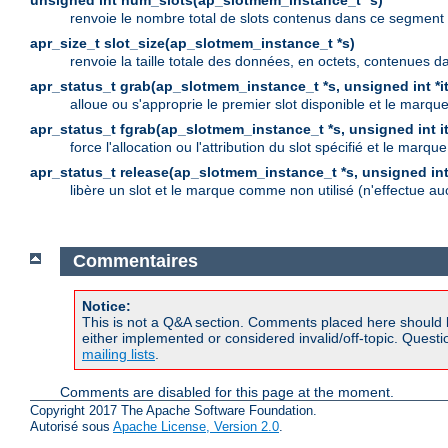
unsigned int num_slots(ap_slotmem_instance_t *s)
renvoie le nombre total de slots contenus dans ce segment
apr_size_t slot_size(ap_slotmem_instance_t *s)
renvoie la taille totale des données, en octets, contenues 
apr_status_t grab(ap_slotmem_instance_t *s, unsigned int *i
alloue ou s'approprie le premier slot disponible et le marq
apr_status_t fgrab(ap_slotmem_instance_t *s, unsigned int i
force l'allocation ou l'attribution du slot spécifié et le ma
apr_status_t release(ap_slotmem_instance_t *s, unsigned int
libère un slot et le marque comme non utilisé (n'effectue 
Commentaires
Notice:
This is not a Q&A section. Comments placed here should 
either implemented or considered invalid/off-topic. Ques
mailing lists
.
Comments are disabled for this page at the moment.
Copyright 2017 The Apache Software Foundation.
Autorisé sous
Apache License, Version 2.0
.