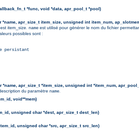
lback_fn_t *func, void *data, apr_pool_t *pool)
 *name, apr_size_t item_size, unsigned int item_num, ap_slotmem
 est item_size.
est utilisé pour générer le nom du fichier permetta
name
aleurs possibles sont :
e persistant
 *name, apr_size_t *item_size, unsigned int *item_num, apr_pool_
description du paramètre
.
name
em_id, void**mem)
_id, unsigned char *dest, apr_size_t dest_len)
tem_id, unsigned char *src, apr_size_t src_len)