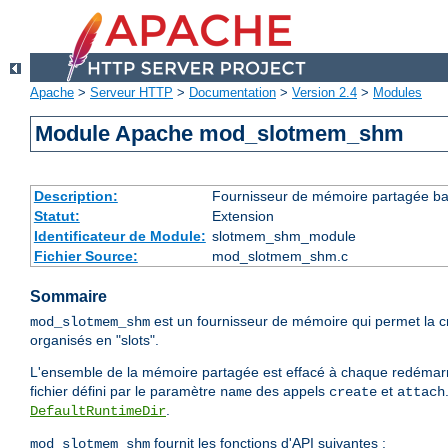
Apache
>
Serveur HTTP
>
Documentation
>
Version 2.4
>
Modules
Module Apache mod_slotmem_shm
Description:
Fournisseur de mémoire partagée bas
Statut:
Extension
Identificateur de Module:
slotmem_shm_module
Fichier Source:
mod_slotmem_shm.c
Sommaire
est un fournisseur de mémoire qui permet la 
mod_slotmem_shm
organisés en "slots".
L'ensemble de la mémoire partagée est effacé à chaque redémarr
fichier défini par le paramètre
des appels
et
name
create
attach
.
DefaultRuntimeDir
fournit les fonctions d'API suivantes :
mod_slotmem_shm