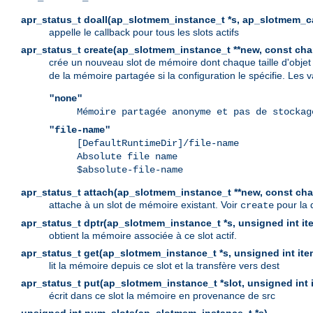
apr_status_t doall(ap_slotmem_instance_t *s, ap_slotmem_cal
appelle le callback pour tous les slots actifs
apr_status_t create(ap_slotmem_instance_t **new, const char
crée un nouveau slot de mémoire dont chaque taille d'objet
de la mémoire partagée si la configuration le spécifie. Les v
"none"
Mémoire partagée anonyme et pas de stockag
"file-name"
[DefaultRuntimeDir]/file-name
Absolute file name
$absolute-file-name
apr_status_t attach(ap_slotmem_instance_t **new, const char
attache à un slot de mémoire existant. Voir
pour la 
create
apr_status_t dptr(ap_slotmem_instance_t *s, unsigned int it
obtient la mémoire associée à ce slot actif.
apr_status_t get(ap_slotmem_instance_t *s, unsigned int item
lit la mémoire depuis ce slot et la transfère vers dest
apr_status_t put(ap_slotmem_instance_t *slot, unsigned int i
écrit dans ce slot la mémoire en provenance de src