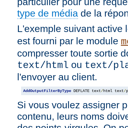
particulier pour une requê
type de média
de la répo
L'exemple suivant active le
est fourni par le module
m
compresser toute sortie d
ou
text/html
text/pl
l'envoyer au client.
AddOutputFilterByType
 DEFLATE text
/
html text
/
Si vous voulez assigner pl
contenu, leurs noms doive
des points-virgules. On pe