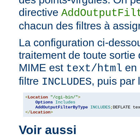
directive
AddOutputFil
chacun des filtres à assig
La configuration ci-desso
traitement de toute sortie 
MIME est
en 
text/html
filtre
, puis par l
INCLUDES
<
Location
"/cgi-bin/"
>
Options
Includes
AddOutputFilterByType
INCLUDES
;
DEFLATE te
</
Location
>
Voir aussi