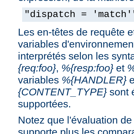
"dispatch = 'match'
Les en-têtes de requête e
variables d'environnemen
interprétés selon les syn
{req:foo}
,
%{resp:foo}
et
%
variables
%{HANDLER}
e
{CONTENT_TYPE}
sont 
supportées.
Notez que l'évaluation de
supporte plus les compar