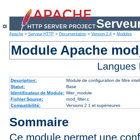
Serveu
Apache
>
Serveur HTTP
>
Documentation
>
Version 2.4
>
Modules
Module Apache mod_
Langues 
Description:
Module de configuration de filtre inte
Statut:
Base
Identificateur de Module:
filter_module
Fichier Source:
mod_filter.c
Compatibilité:
Versions 2.1 et supérieures
Sommaire
Ce module permet une config