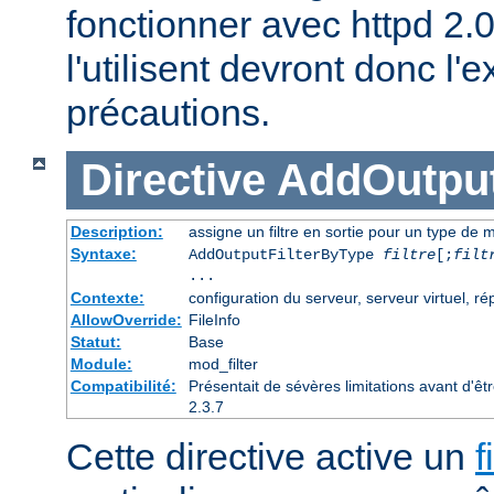
fonctionner avec httpd 2.
l'utilisent devront donc l
précautions.
Directive
AddOutput
Description:
assigne un filtre en sortie pour un type de m
Syntaxe:
AddOutputFilterByType
filtre
[;
filt
...
Contexte:
configuration du serveur, serveur virtuel, ré
AllowOverride:
FileInfo
Statut:
Base
Module:
mod_filter
Compatibilité:
Présentait de sévères limitations avant d'ê
2.3.7
Cette directive active un
f