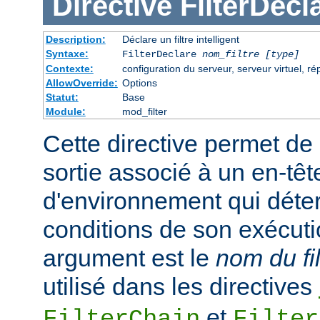
Directive
FilterDecl
Description:
Déclare un filtre intelligent
Syntaxe:
FilterDeclare
nom_filtre
[type]
Contexte:
configuration du serveur, serveur virtuel, ré
AllowOverride:
Options
Statut:
Base
Module:
mod_filter
Cette directive permet de 
sortie associé à un en-têt
d'environnement qui déte
conditions de son exécuti
argument est le
nom du fil
utilisé dans les directives
et
FilterChain
Filter