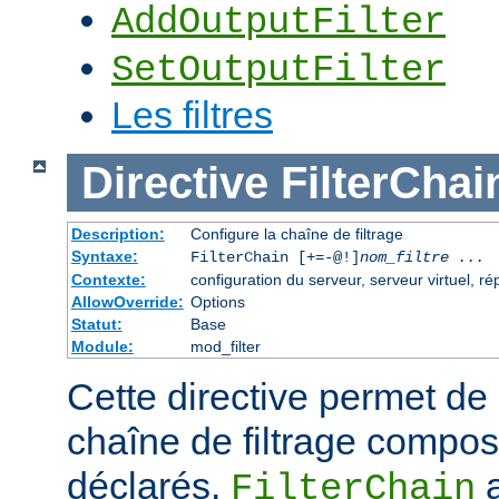
AddOutputFilter
SetOutputFilter
Les filtres
Directive
FilterChai
Description:
Configure la chaîne de filtrage
Syntaxe:
FilterChain [+=-@!]
nom_filtre
...
Contexte:
configuration du serveur, serveur virtuel, ré
AllowOverride:
Options
Statut:
Base
Module:
mod_filter
Cette directive permet de
chaîne de filtrage composé
déclarés.
a
FilterChain