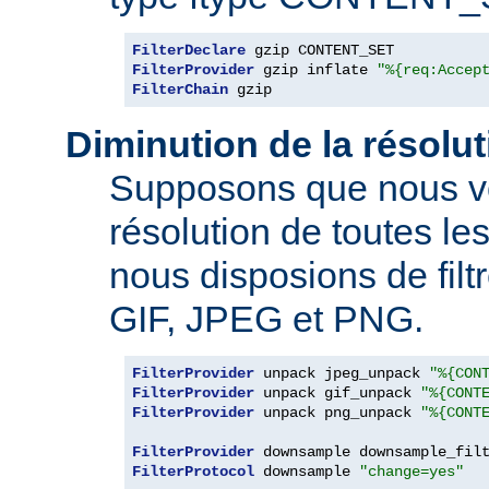
FilterDeclare
FilterProvider
 gzip inflate 
"%{req:Accep
FilterChain
 gzip
Diminution de la résolu
Supposons que nous vo
résolution de toutes l
nous disposions de filt
GIF, JPEG et PNG.
FilterProvider
 unpack jpeg_unpack 
"%{CON
FilterProvider
 unpack gif_unpack 
"%{CONT
FilterProvider
 unpack png_unpack 
"%{CONT
FilterProvider
 downsample downsample_fil
FilterProtocol
 downsample 
"change=yes"