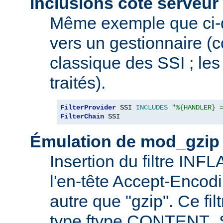
Inclusions côté serveur 
Même exemple que ci-
vers un gestionnaire 
classique des SSI ; les 
traités).
FilterProvider
 SSI 
INCLUDES
"%{HANDLER} 
FilterChain
 SSI
Émulation de mod_gzip
Insertion du filtre INF
l'en-tête Accept-Encod
autre que "gzip". Ce fil
type ftype CONTENT_