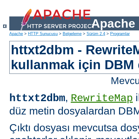
Apache 
Apache
>
HTTP Sunucusu
>
Belgeleme
>
Sürüm 2.4
>
Programlar
httxt2dbm - RewriteM
kullanmak için DBM d
Mevcut
,
i
httxt2dbm
RewriteMap
düz metin dosyalardan DBM 
Çıktı dosyası mevcutsa dosy