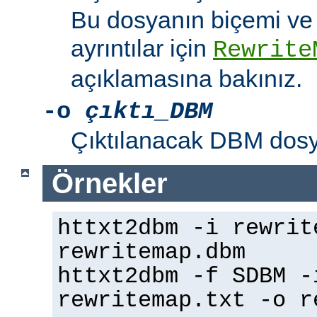
Bu dosyanın biçemi ve m
ayrıntılar için
Rewrite
açıklamasına bakınız.
-o
çıktı_DBM
Çıktılanacak DBM dosyas
Örnekler
httxt2dbm -i rewrit
rewritemap.dbm
httxt2dbm -f SDBM -
rewritemap.txt -o r