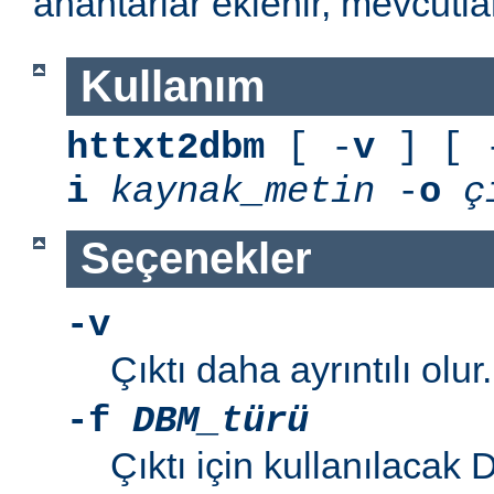
anahtarlar eklenir, mevcutla
Kullanım
httxt2dbm
[ -
v
] [ 
i
kaynak_metin
-
o
ç
Seçenekler
-v
Çıktı daha ayrıntılı olur.
-f
DBM_türü
Çıktı için kullanılacak D