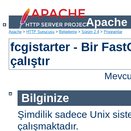
Apache 
Apache
>
HTTP Sunucusu
>
Belgeleme
>
Sürüm 2.4
>
Programlar
fcgistarter - Bir Fas
çalıştır
Mevcut
Bilginize
Şimdilik sadece Unix sist
çalışmaktadır.