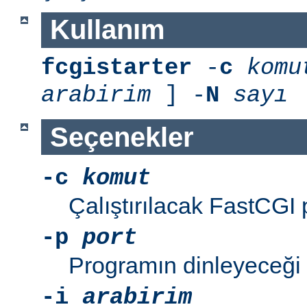
Kullanım
fcgistarter
-
c
komu
arabirim
] -
N
sayı
Seçenekler
-c
komut
Çalıştırılacak FastCGI
-p
port
Programın dinleyeceği 
-i
arabirim