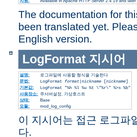
지원:
Available in Apache HTTP Server 2.4.19 and later
The documentation for thi
been translated yet. Plea
English version.
LogFormat
지시어
설명:
로그파일에 사용할 형식을 기술한다
문법:
LogFormat
format
|
nickname
[
nickname
]
기본값:
LogFormat "%h %l %u %t \"%r\" %>s %b"
사용장소:
주서버설정, 가상호스트
상태:
Base
모듈:
mod_log_config
이 지시어는 접근 로그파
다.