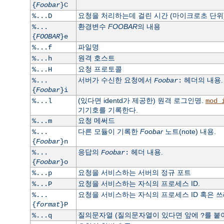
{
Foobar
}C
요청을 처리하는데 걸린 시간 (마이크로초 단위)
%...D
환경변수
FOOBAR
의 내용
%...
{
FOOBAR
}e
파일명
%...f
원격 호스트
%...h
요청 프로토콜
%...H
서버가 수신한 요청에서
헤더의 내용.
%...
Foobar
:
{
Foobar
}i
(있다면 identd가 제공한) 원격 로그인명.
%...l
mod_
기기호를 기록한다.
요청 메써드
%...m
다른 모듈이 기록한
Foobar
노트(note) 내용.
%...
{
Foobar
}n
응답의
헤더 내용.
%...
Foobar
:
{
Foobar
}o
요청을 서비스하는 서버의 정규 포트
%...p
요청을 서비스하는 자식의 프로세스 ID.
%...P
요청을 서비스하는 자식의 프로세스 ID 혹은 쓰레드
%...
{
format
}P
질의문자열 (질의문자열이 있다면 앞에
를 붙
%...q
?