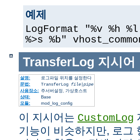
예제
LogFormat "%v %h %l
%>s %b" vhost_commo
TransferLog
지시어
설명:
로그파일 위치를 설정한다
문법:
TransferLog
file
|
pipe
사용장소:
주서버설정, 가상호스트
상태:
Base
모듈:
mod_log_config
이 지시어는
CustomLog
기능이 비슷하지만, 로그