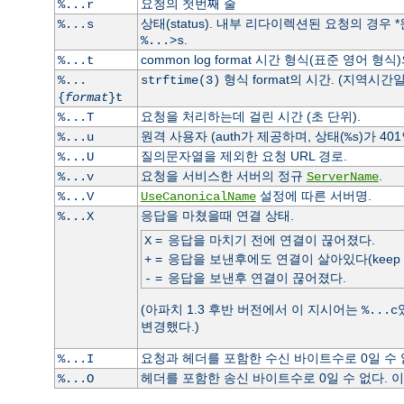
요청의 첫번째 줄
%...r
상태(status). 내부 리다이렉션된 요청의 경우
%...s
.
%...>s
common log format 시간 형식(표준 영어 형식
%...t
형식 format의 시간. (지역시간일
%...
strftime(3)
{
format
}t
요청을 처리하는데 걸린 시간 (초 단위).
%...T
원격 사용자 (auth가 제공하며, 상태(
)가 40
%...u
%s
질의문자열을 제외한 요청 URL 경로.
%...U
요청을 서비스한 서버의 정규
.
%...v
ServerName
설정에 따른 서버명.
%...V
UseCanonicalName
응답을 마쳤을때 연결 상태.
%...X
=
응답을 마치기 전에 연결이 끊어졌다.
X
=
응답을 보낸후에도 연결이 살아있다(keep ali
+
=
응답을 보낸후 연결이 끊어졌다.
-
(아파치 1.3 후반 버전에서 이 지시어는
%...c
변경했다.)
요청과 헤더를 포함한 수신 바이트수로 0일 수
%...I
헤더를 포함한 송신 바이트수로 0일 수 없다.
%...O