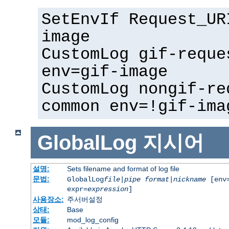
SetEnvIf Request_UR
image
CustomLog gif-reque
env=gif-image
CustomLog nongif-re
common env=!gif-ima
GlobalLog
지시어
설명:
Sets filename and format of log file
문법:
GlobalLog
file
|
pipe
format
|
nickname
[env=
expr=
expression
]
사용장소:
주서버설정
상태:
Base
모듈:
mod_log_config