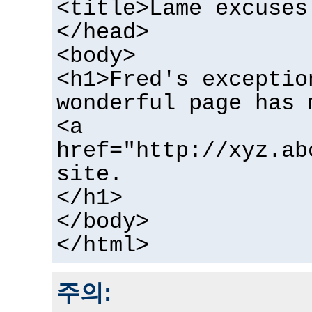
<title>Lame excuses
</head>
<body>
<h1>Fred's exceptio
wonderful page has 
<a
href="http://xyz.ab
site.
</h1>
</body>
</html>
주의: