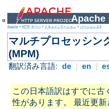
Apach
Apache
>
HTTP サーバ
>
ドキュメンテーション
>
バージョン 2.4
マルチプロセッシン
(MPM)
翻訳済み言語:
de
|
en
|
e
この日本語訳はすでに古
性があります。 最近更