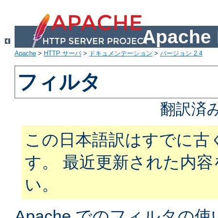
Apach
Apache
>
HTTP サーバ
>
ドキュメンテーション
>
バージョン 2.4
フィルタ
翻訳済
この日本語訳はすでに古
す。 最近更新された内
い。
Apache でのフィルタ