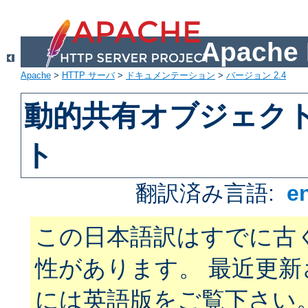
Apach
Apache
>
HTTP サーバ
>
ドキュメンテーション
>
バージョン 2.4
動的共有オブジェクト 
ト
翻訳済み言語:
e
この日本語訳はすでに古
性があります。 最近更
には英語版をご覧下さい