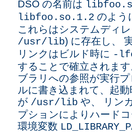
DSO の名前は
libfoo.
のよう
libfoo.so.1.2
これらはシステムディレク
) に存在し、
/usr/lib
リンクはビルド時に
-lf
することで確立されます
ブラリへの参照が実行プ
ルに書き込まれて、起動時に
が
や、 リン
/usr/lib
プションによりハードコ
環境変数
LD_LIBRARY_P