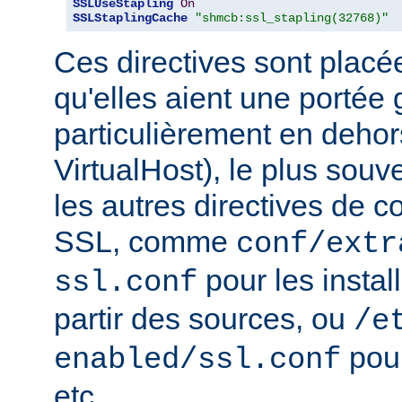
SSLUseStapling
On
SSLStaplingCache
"shmcb:ssl_stapling(32768)"
Ces directives sont placé
qu'elles aient une portée 
particulièrement en dehor
VirtualHost), le plus souv
les autres directives de c
SSL, comme
conf/extr
pour les instal
ssl.conf
partir des sources, ou
/e
pour
enabled/ssl.conf
etc...