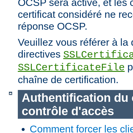
OCSP sera activé, et les cl
certificat considéré ne re
réponse OCSP.
Veuillez vous référer à l
directives
SSLCertific
p
SSLCertificateFile
chaîne de certification.
Authentification du 
contrôle d'accès
Comment forcer les clie