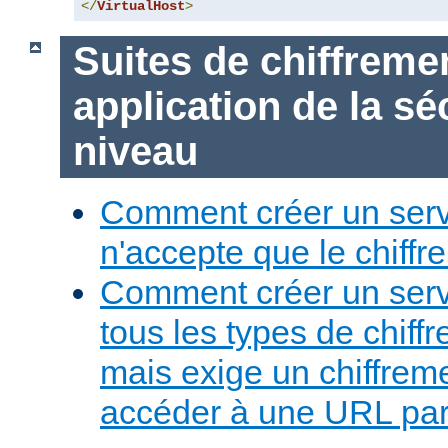
</
VirtualHost
>
Suites de chiffreme
application de la sé
niveau
Comment créer un serv
n'accepte que le chiffre
Comment créer un serv
tous les types de chiff
mais exige un chiffreme
accéder à une URL part