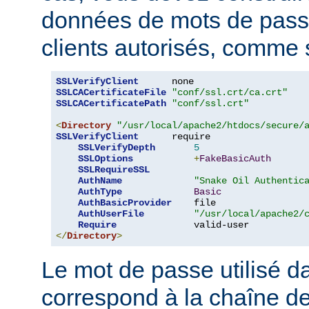
données de mots de pas
clients autorisés, comme s
SSLVerifyClient
SSLCACertificateFile
"conf/ssl.crt/ca.crt"
SSLCACertificatePath
"conf/ssl.crt"
<
Directory
"/usr/local/apache2/htdocs/secure/
SSLVerifyClient
      require

SSLVerifyDepth
5
SSLOptions
+
FakeBasicAuth
SSLRequireSSL
AuthName
"Snake Oil Authentic
AuthType
Basic
AuthBasicProvider
    file

AuthUserFile
"/usr/local/apache2/
Require
</
Directory
>
Le mot de passe utilisé 
correspond à la chaîne d