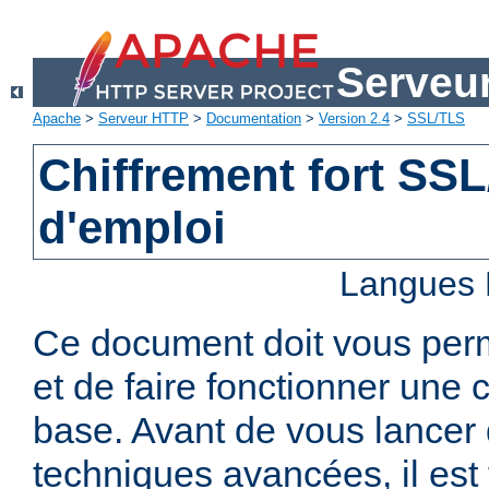
Serveu
Apache
>
Serveur HTTP
>
Documentation
>
Version 2.4
>
SSL/TLS
Chiffrement fort SS
d'emploi
Langues 
Ce document doit vous per
et de faire fonctionner une 
base. Avant de vous lancer 
techniques avancées, il est