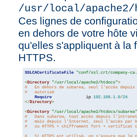
/usr/local/apache2/
Ces lignes de configurati
en dehors de votre hôte v
qu'elles s'appliquent à la
HTTPS.
SSLCACertificateFile
"conf/ssl.crt/company-ca
<
Directory
"/usr/local/apache2/htdocs"
>
#   En dehors de subarea, seul l'accès depuis
#   autorisé
Require
              ip 
192.168
.
1.0
/
24
</
Directory
>
<
Directory
"/usr/local/apache2/htdocs/subarea
#   Dans subarea, tout accès depuis l'intrane
#   mais depuis l'Internet, seul l'accès par 
#   ou HTTPS + chiffrement fort + certificat 
#   Si HTTPS est utilisé, on s'assure que le 