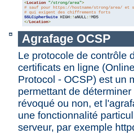
<
Location
"/strong/area"
>
# sauf pour https://hostname/strong/area/ et 
# qui exigent des chiffrements forts
SSLCipherSuite
 HIGH
:!
aNULL
:!
</
Location
>
Agrafage OCSP
Le protocole de contrôle d
certificats en ligne (Onlin
Protocol - OCSP) est un
permettant de déterminer s
révoqué ou non, et l'agr
une fonctionnalité particul
serveur, par exemple http