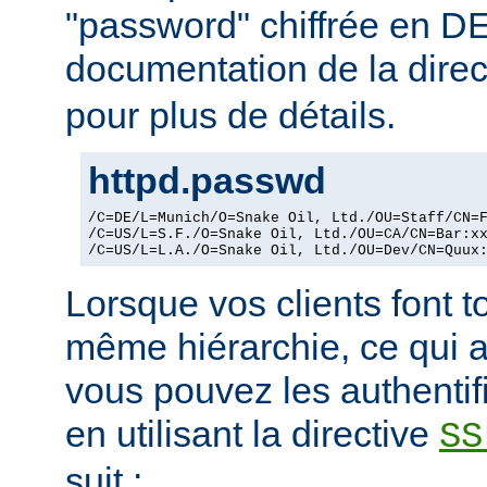
"password" chiffrée en DE
documentation de la dire
pour plus de détails.
httpd.passwd
/C=DE/L=Munich/O=Snake Oil, Ltd./OU=Staff/CN=F
/C=US/L=S.F./O=Snake Oil, Ltd./OU=CA/CN=Bar:xx
/C=US/L=L.A./O=Snake Oil, Ltd./OU=Dev/CN=Quux
Lorsque vos clients font t
même hiérarchie, ce qui a
vous pouvez les authentif
en utilisant la directive
SS
suit :