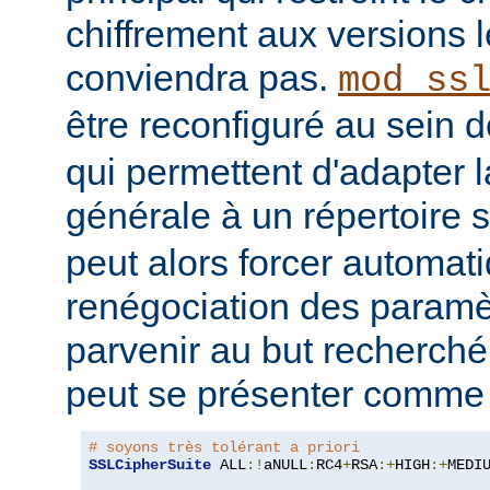
chiffrement aux versions l
conviendra pas.
mod_ss
être reconfiguré au sein 
qui permettent d'adapter l
générale à un répertoire s
peut alors forcer automa
renégociation des param
parvenir au but recherché
peut se présenter comme s
# soyons très tolérant a priori
SSLCipherSuite
 ALL
:!
aNULL
:
RC4
+
RSA
:+
HIGH
:+
MEDI