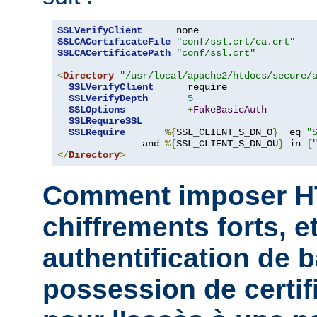
SSLVerifyClient
SSLCACertificateFile
"conf/ssl.crt/ca.crt"
SSLCACertificatePath
"conf/ssl.crt"
<
Directory
"/usr/local/apache2/htdocs/secure/
SSLVerifyClient
      require

SSLVerifyDepth
5
SSLOptions
+
FakeBasicAuth
SSLRequireSSL
SSLRequire
%{
SSL_CLIENT_S_DN_O
}
  eq 
"
               and 
%{
SSL_CLIENT_S_DN_OU
}
 in 
{
</
Directory
>
Comment imposer H
chiffrements forts, et
authentification de b
possession de certifi