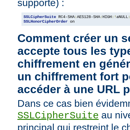
supporte) :
SSLCipherSuite
 RC4-SHA
:
AES128-SHA
:
HIGH
:!
aNULL
SSLHonorCipherOrder
 on
Comment créer un se
accepte tous les typ
chiffrement en génér
un chiffrement fort 
accéder à une URL pa
Dans ce cas bien évidemm
au niv
SSLCipherSuite
principal qui restreint le 