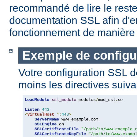
recommandé de lire le reste
documentation SSL afin d'e
fonctionnement de manière 
Exemple de configu
Votre configuration SSL d
moins les directives suiva
LoadModule
ssl_module
 modules
/
mod_ssl
.
so

Listen
443
<
VirtualHost
*:
443
>
ServerName
 www
.
example
.
com

SSLEngine
 on

SSLCertificateFile
"/path/to/www.example.
SSLCertificateKeyFile
"/path/to/www.examp