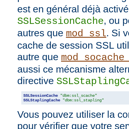
est en général déjà activé
, ou 
SSLSessionCache
autres que
. Si 
mod_ssl
cache de session SSL uti
autre que
mod_socache
aussi ce mécanisme altern
directive
SSLStaplingC
SSLSessionCache
"dbm:ssl_scache"
SSLStaplingCache
"dbm:ssl_stapling"
Vous pouvez utiliser la 
pour vérifier que votre se