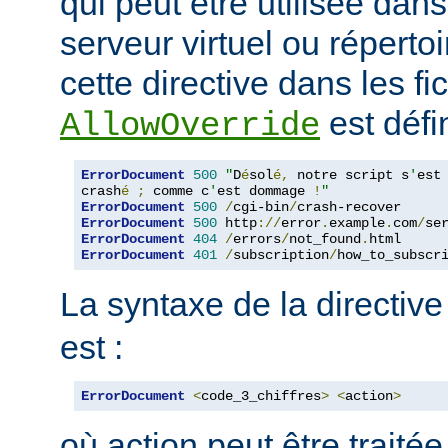
qui peut être utilisée dan
serveur virtuel ou répertoi
cette directive dans les fi
est défin
AllowOverride
ErrorDocument
500
"
D
é
sol
é,
 notre script s
'
est

crash
é
;
 comme c
'
est dommage 
!
"
ErrorDocument
500
/
cgi-bin
/
ErrorDocument
500
 http
://
error
.
example
.
com
/
se
ErrorDocument
404
/
errors
/
not_found
.
ErrorDocument
401
/
subscription
/
how_to_subscr
La syntaxe de la directiv
est :
ErrorDocument
<
code_3_chiffres
>
<
action
>
où action peut être traité